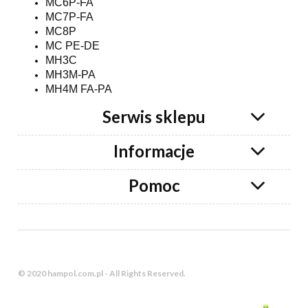
MC6P-FA
MC7P-FA
MC8P
MC PE-DE
MH3C
MH3M-PA
MH4M FA-PA
Serwis sklepu
Informacje
Pomoc
© 2020 hampol.com.pl - All Rights Reserved.