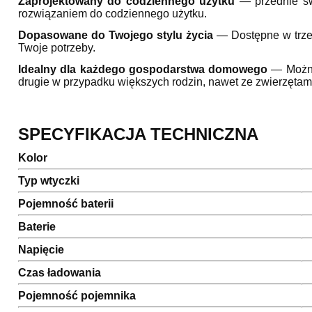
Zaprojektowany do codziennego użytku
— przednie świ
rozwiązaniem do codziennego użytku.
Dopasowane do Twojego stylu życia
— Dostępne w trzec
Twoje potrzeby.
Idealny dla każdego
gospodarstwa domowego
— Można
drugie w przypadku większych rodzin, nawet ze zwierzętam
SPECYFIKACJA TECHNICZNA
Kolor
Typ wtyczki
Pojemność baterii
Baterie
Napięcie
Czas ładowania
Pojemność pojemnika