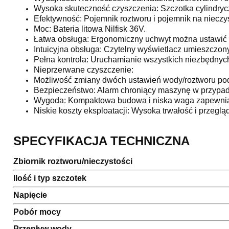
Wysoka skuteczność czyszczenia: Szczotka cylindrycz
Efektywność: Pojemnik roztworu i pojemnik na nieczys
Moc: Bateria litowa Nilfisk 36V.
Łatwa obsługa: Ergonomiczny uchwyt można ustawić 
Intuicyjna obsługa: Czytelny wyświetlacz umieszczon
Pełna kontrola: Uruchamianie wszystkich niezbędnyc
Nieprzerwane czyszczenie:
Możliwość zmiany dwóch ustawień wody/roztworu pod
Bezpieczeństwo: Alarm chroniący maszynę w przypad
Wygoda: Kompaktowa budowa i niska waga zapewniają
Niskie koszty eksploatacji: Wysoka trwałość i przeglą
SPECYFIKACJA TECHNICZNA
Zbiornik roztworu/nieczystości
Ilość i typ szczotek
Napięcie
Pobór mocy
Przepływ wody