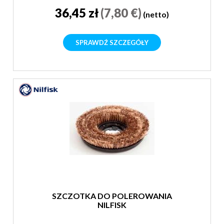
36,45 zł
(7,80 €)
(netto)
SPRAWDŹ SZCZEGÓŁY
SZCZOTKA DO POLEROWANIA
NILFISK