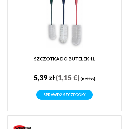
SZCZOTKA DO BUTELEK 1L
5,39 zł
(1,15 €)
(netto)
SPRAWDŹ SZCZEGÓŁY