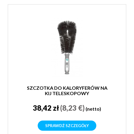
SZCZOTKA DO KALORYFERÓW NA
KIJ TELESKOPOWY
38,42 zł
(8,23 €)
(netto)
SPRAWDŹ SZCZEGÓŁY