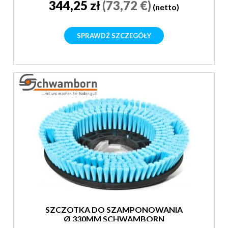
344,25 zł
(73,72 €)
(netto)
SPRAWDŹ SZCZEGÓŁY
SZCZOTKA DO SZAMPONOWANIA
Ø 330MM SCHWAMBORN