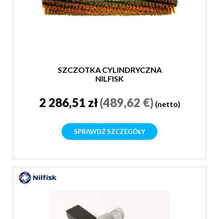
SZCZOTKA CYLINDRYCZNA
NILFISK
2 286,51 zł
(489,62 €)
(netto)
SPRAWDŹ SZCZEGÓŁY