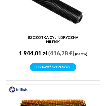
SZCZOTKA CYLINDRYCZNA
NILFISK
1 944,01 zł
(416,28 €)
(netto)
SPRAWDŹ SZCZEGÓŁY