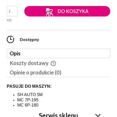
DO KOSZYKA
szt.
Dostępny
Opis
Koszty dostawy
Cena nie zawiera ewentualnych kosztów płatności
Opinie o produkcie (0)
PASUJE DO MASZYN:
SH AUTO 5M
MC 7P-195
MC 6P-180
Serwis sklepu