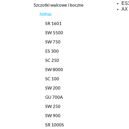
ES
Szczotki walcowe i boczne
AX
Nilfisk
SR 1601
SW 5500
SW 750
ES 300
SC 250
SW 8000
SC 100
SW 200
GU 700A
SW 250
SW 900
SR 1000S