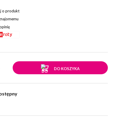
j o produkt
 znajomemu
opinię
.
DO KOSZYKA
ostępny
w