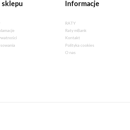
 sklepu
Informacje
y
RATY
klamacje
Raty mBank
ywatności
Kontakt
nsowania
Polityka cookies
O nas