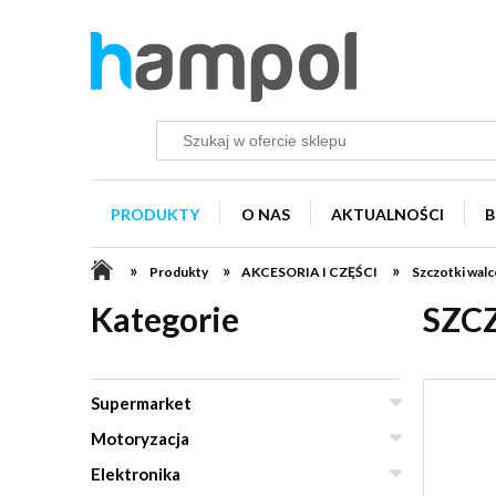
PRODUKTY
O NAS
AKTUALNOŚCI
B
»
»
»
Produkty
AKCESORIA I CZĘŚCI
Szczotki walc
Kategorie
SZCZ
Supermarket
Motoryzacja
Elektronika