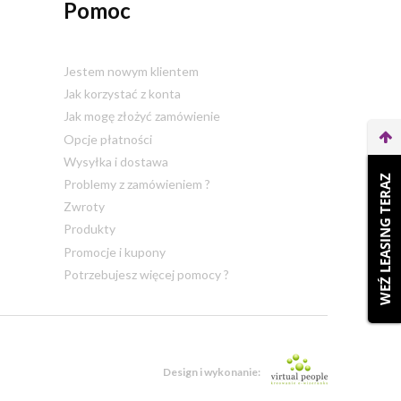
Pomoc
Jestem nowym klientem
Jak korzystać z konta
Jak mogę złożyć zamówienie
Opcje płatności
Wysyłka i dostawa
WEŹ LEASING TERAZ
Problemy z zamówieniem ?
Zwroty
Produkty
Promocje i kupony
Potrzebujesz więcej pomocy ?
Design i wykonanie: