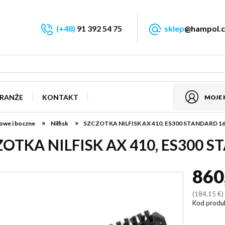
(+48)
91 392 54 75
sklep
@hampol.c
RANŻE
KONTAKT
MOJE
»
»
owe i boczne
Nilfisk
SZCZOTKA NILFISK AX 410, ES300 STANDARD 1
OTKA NILFISK AX 410, ES300 
860
(184,15 €
Kod produ