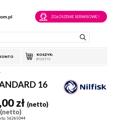
om.pl
ZGŁOSZENIE SERWISOWE !
KOSZYK:
 KONTO
(PUSTY)
6
STANDARD 16
,00 zł
(netto)
(netto)
)
ktu:
56265044