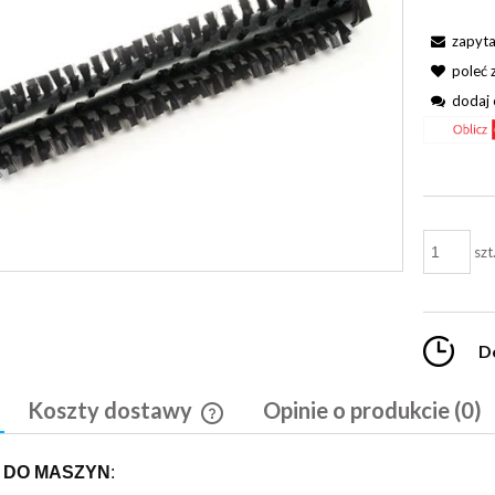
zapyta
poleć
dodaj 
szt
D
Koszty dostawy
Opinie o produkcie (0)
Cena nie zawiera ewentualnych kosztó
 DO MASZYN
:
płatności