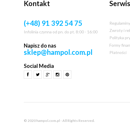
Kontakt
Serwis
(+48) 91 392 54 75
Regulamin
Zwroty i re
Infolinia czynna od pn. do pt. 8:00 - 16:00
Polityka pr
Napisz do nas
Formy fina
sklep@hampol.com.pl
Płatności
Social Media
© 2020 hampol.com.pl - All Rights Reserved.