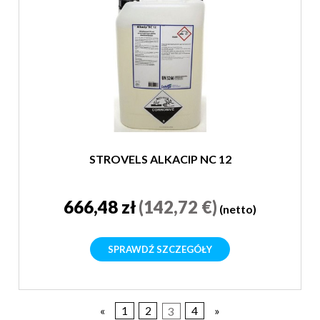
STROVELS ALKACIP NC 12
666,48 zł
(142,72 €)
(netto)
SPRAWDŹ SZCZEGÓŁY
«
1
2
3
4
»