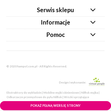
Serwis sklepu
Informacje
Pomoc
© 2020 hampol.com.pl - All Rights Reserved.
Design i wykonanie:
Ekstraktory do wykładzin | Mobilne myjki ciśnieniowe | Nilfisk myjka |
Odkurzacze przemysłowe do pyłu Nilfisk | Wózki sprzątające
POKAŻ PEŁNĄ WERSJĘ STRONY