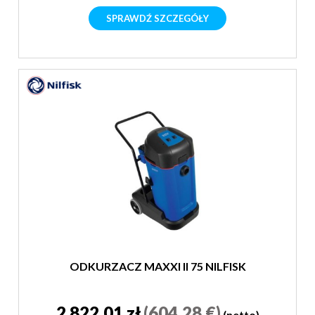
SPRAWDŹ SZCZEGÓŁY
ODKURZACZ MAXXI II 75 NILFISK
2 822,01 zł
(604,28 €)
(netto)