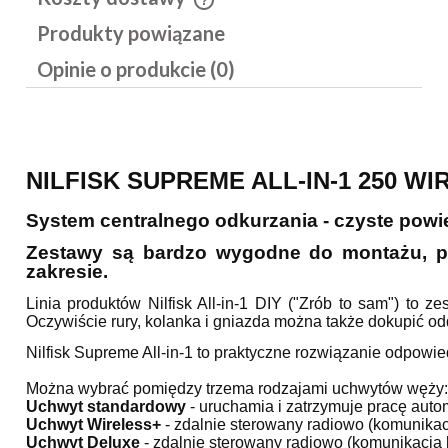
Cena nie zawiera ewentualnych kosztów płatności
Produkty powiązane
Opinie o produkcie (0)
NILFISK SUPREME ALL-IN-1 250 WI
System centralnego odkurzania - czyste powi
Zestawy są bardzo wygodne do montażu, po
zakresie.
Linia produktów Nilfisk All-in-1 DIY ("Zrób to sam") to 
Oczywiście rury, kolanka i gniazda można także dokupić odd
Nilfisk Supreme All-in-1 to praktyczne rozwiązanie odpow
Można wybrać pomiędzy trzema rodzajami uchwytów węży:
Uchwyt standardowy
- uruchamia i zatrzymuje pracę auto
Uchwyt Wireless+
- zdalnie sterowany radiowo (komunika
Uchwyt Deluxe
- zdalnie sterowany radiowo (komunikacj