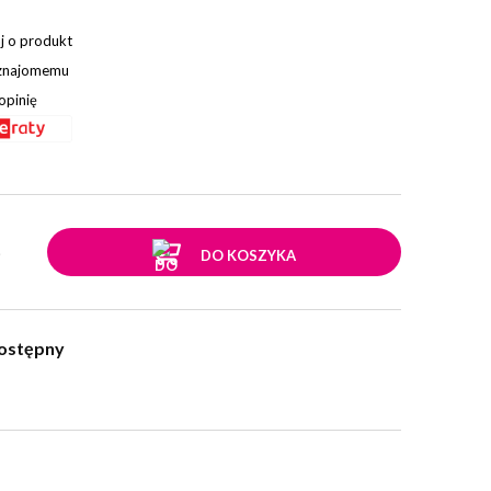
j o produkt
 znajomemu
opinię
.
DO KOSZYKA
ostępny
w