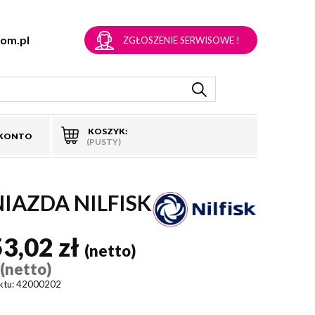
om.pl
ZGŁOSZENIE SERWISOWE !
KOSZYK:
 KONTO
(PUSTY)
IAZDA NILFISK
53,02 zł
(netto)
(netto)
)
ktu:
42000202