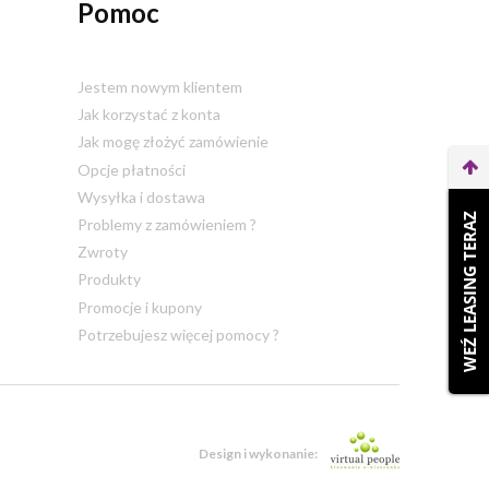
Pomoc
Jestem nowym klientem
Jak korzystać z konta
Jak mogę złożyć zamówienie
Opcje płatności
Wysyłka i dostawa
WEŹ LEASING TERAZ
Problemy z zamówieniem ?
Zwroty
Produkty
Promocje i kupony
Potrzebujesz więcej pomocy ?
Design i wykonanie: