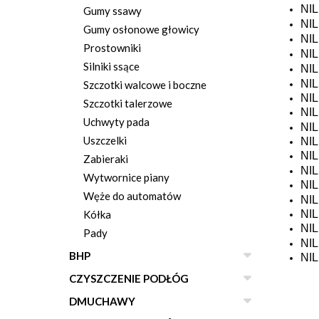
NI
Gumy ssawy
NI
Gumy osłonowe głowicy
NI
Prostowniki
NI
Silniki ssące
NI
NI
Szczotki walcowe i boczne
NI
Szczotki talerzowe
NIL
Uchwyty pada
NI
Uszczelki
NI
NI
Zabieraki
NI
Wytwornice piany
NI
Węże do automatów
NI
NI
Kółka
NI
Pady
NI
BHP
NI
CZYSZCZENIE PODŁÓG
DMUCHAWY