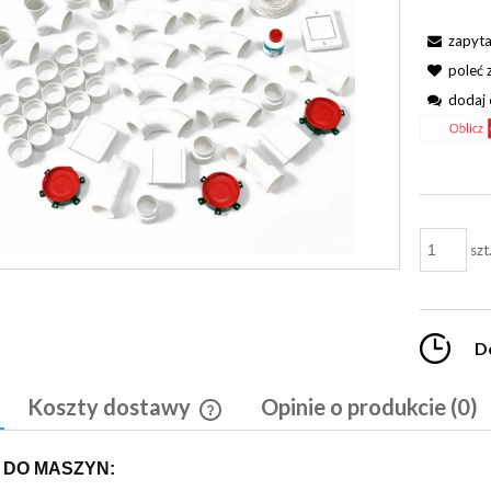
zapyta
poleć
dodaj 
szt
D
Koszty dostawy
Opinie o produkcie (0)
Cena nie zawiera ewentualnych kosztó
 DO MASZYN:
płatności