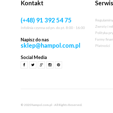
Kontakt
Serwis
(+48) 91 392 54 75
Regulamin
Zwroty i re
Infolinia czynna od pn. do pt. 8:00 - 16:00
Polityka pr
Napisz do nas
Formy fina
sklep@hampol.com.pl
Płatności
Social Media
© 2020 hampol.com.pl - All Rights Reserved.