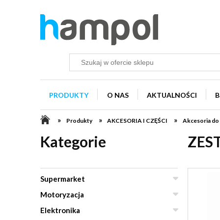
PRODUKTY
O NAS
AKTUALNOŚCI
B
»
»
»
Produkty
AKCESORIA I CZĘŚCI
Akcesoria do
Kategorie
ZES
Supermarket
Motoryzacja
Elektronika