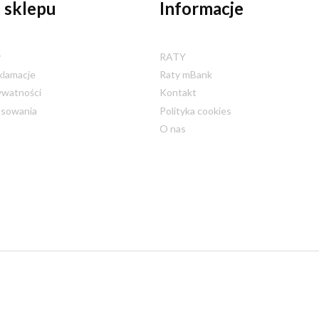
 sklepu
Informacje
y
RATY
klamacje
Raty mBank
ywatności
Kontakt
nsowania
Polityka cookies
O nas