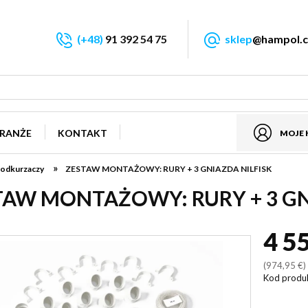
(+48)
91 392 54 75
sklep
@hampol.c
RANŻE
KONTAKT
MOJE
»
 odkurzaczy
ZESTAW MONTAŻOWY: RURY + 3 GNIAZDA NILFISK
TAW MONTAŻOWY: RURY + 3 GN
4 5
(974,95 €
Kod produ