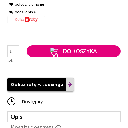
poleć znajomemu
dodaj opinię
DO KOSZYKA
szt.
Oblicz ratę w Leasingu
Dostępny
Opis
Koszty dostawy