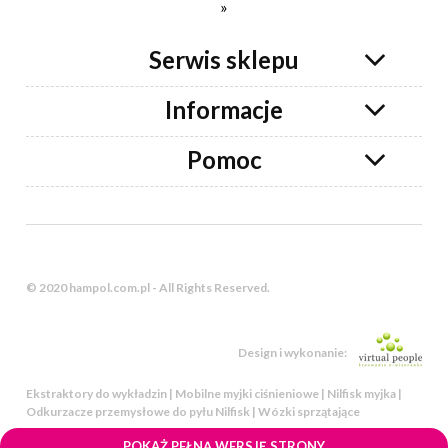
»
Serwis sklepu
Informacje
Pomoc
© 2020 hampol.com.pl - All Rights Reserved.
Design i wykonanie:
Ekstraktory do wykładzin | Mobilne myjki ciśnieniowe | Nilfisk myjka |
Odkurzacze przemysłowe do pyłu Nilfisk | Wózki sprzątające
POKAŻ PEŁNĄ WERSJĘ STRONY