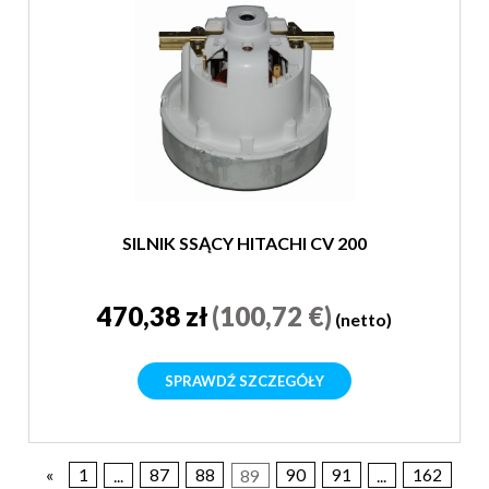
SILNIK SSĄCY HITACHI CV 200
470,38 zł
(100,72 €)
(netto)
SPRAWDŹ SZCZEGÓŁY
«
1
...
87
88
89
90
91
...
162