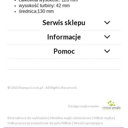
wysokość turbiny: 42 mm
średnica:130 mm
Serwis sklepu
Informacje
Pomoc
© 2020 hampol.com.pl - All Rights Reserved.
Design i wykonanie:
Ekstraktory do wykładzin | Mobilne myjki ciśnieniowe | Nilfisk myjka |
Odkurzacze przemysłowe do pyłu Nilfisk | Wózki sprzątające