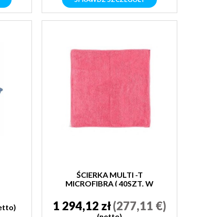
ŚCIERKA MULTI -T
MICROFIBRA ( 40SZT. W
OPAKOWANIU)
1 294,12 zł
(277,11 €)
etto)
(netto)