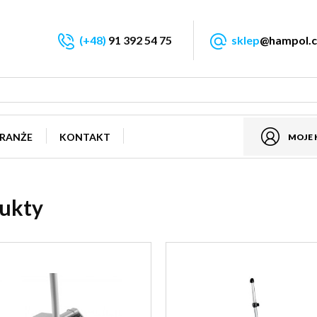
(+48)
91 392 54 75
sklep
@hampol.c
RANŻE
KONTAKT
MOJE
ukty