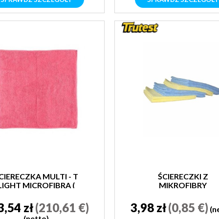
CIERECZKA MULTI - T
ŚCIERECZKI Z
LIGHT MICROFIBRA (
MIKROFIBRY
SZT W OPAKOWANIU)
3,54 zł
(210,61 €)
3,98 zł
(0,85 €)
(n
(netto)