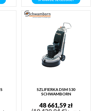
 S
SZLIFIERKA DSM 530
SCHWAMBORN
48 661,59 zł