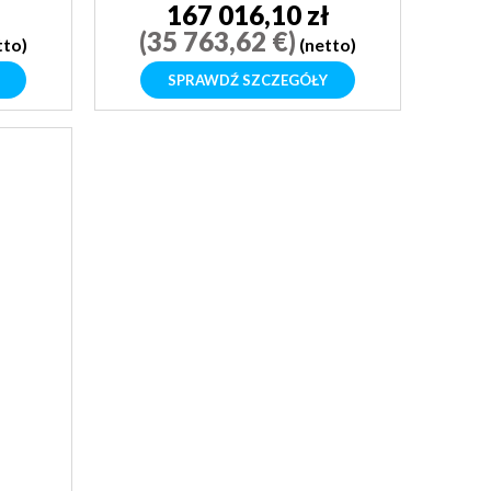
167 016,10 zł
(35 763,62 €)
tto)
(netto)
SPRAWDŹ SZCZEGÓŁY