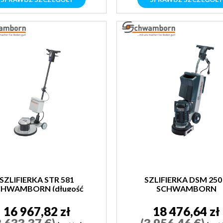
SZLIFIERKA STR 581
SZLIFIERKA DSM 250
CHWAMBORN (długość
SCHWAMBORN
rączki 930mm)
16 967,82 zł
18 476,64 zł