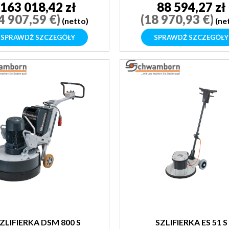
163 018,42 zł
88 594,27 zł
4 907,59 €)
(18 970,93 €)
(netto)
(ne
SPRAWDŹ SZCZEGÓŁY
SPRAWDŹ SZCZEGÓŁY
ZLIFIERKA DSM 800 S
SZLIFIERKA ES 51 S