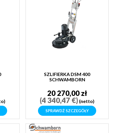
0
SZLIFIERKA DSM 400
SCHWAMBORN
20 270,00 zł
(4 340,47 €)
to)
(netto)
SPRAWDŹ SZCZEGÓŁY