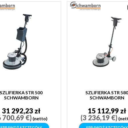
SZLIFIERKA STR 500
SZLIFIERKA STR 58
SCHWAMBORN
SCHWAMBORN
31 292,23 zł
15 112,99 zł
6 700,69 €)
(3 236,19 €)
(netto)
(net
SPRAWDŹ SZCZEGÓŁY
SPRAWDŹ SZCZEGÓŁY