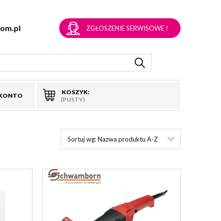
om.pl
ZGŁOSZENIE SERWISOWE !
KOSZYK:
 KONTO
(PUSTY)
Sortuj wg:
Nazwa produktu A-Z