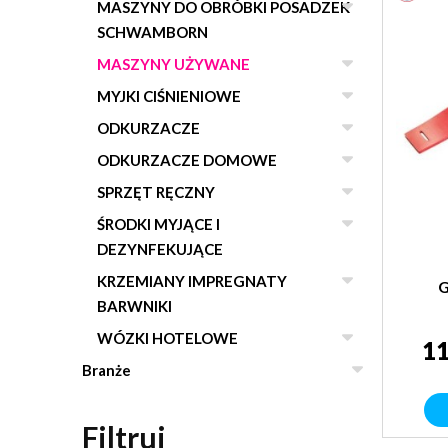
MASZYNY DO OBRÓBKI POSADZEK
SCHWAMBORN
MASZYNY UŻYWANE
MYJKI CIŚNIENIOWE
ODKURZACZE
ODKURZACZE DOMOWE
SPRZĘT RĘCZNY
ŚRODKI MYJĄCE I
DEZYNFEKUJĄCE
KRZEMIANY IMPREGNATY
G
BARWNIKI
WÓZKI HOTELOWE
11
Branże
Filtruj