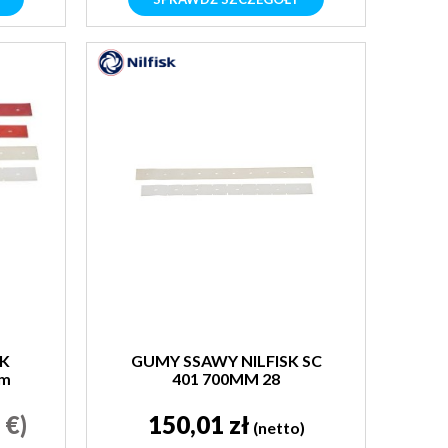
SK
GUMY SSAWY NILFISK SC
mm
401 700MM 28
 €)
150,01 zł
(netto)