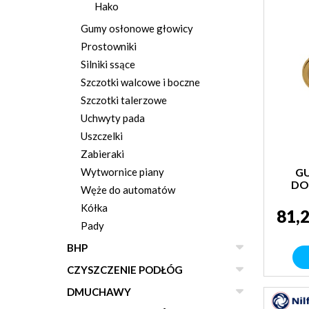
Hako
Gumy osłonowe głowicy
Prostowniki
Silniki ssące
Szczotki walcowe i boczne
Szczotki talerzowe
Uchwyty pada
Uszczelki
Zabieraki
Wytwornice piany
G
DO
Węże do automatów
Kółka
81,2
Pady
BHP
CZYSZCZENIE PODŁÓG
DMUCHAWY