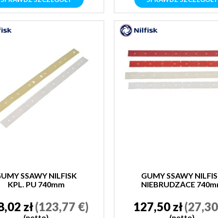
UMY SSAWY NILFISK
GUMY SSAWY NILFI
KPL. PU 740mm
NIEBRUDZĄCE 740
8,02 zł
(123,77 €)
127,50 zł
(27,30
(netto)
(netto)