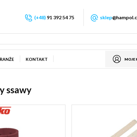
(+48)
91 392 54 75
sklep
@hampol.c
RANŻE
KONTAKT
MOJE
y ssawy