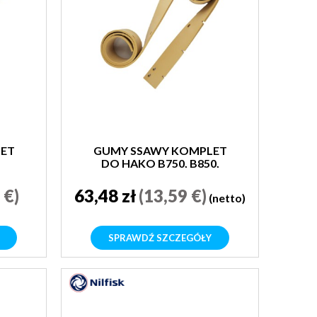
ET
GUMY SSAWY KOMPLET
DO HAKO B750, B850,
B910
 €)
63,48 zł
(13,59 €)
(netto)
SPRAWDŹ SZCZEGÓŁY