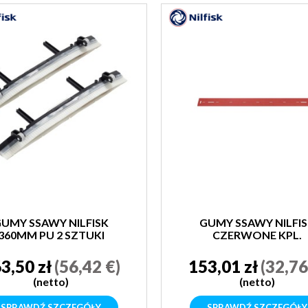
UMY SSAWY NILFISK
GUMY SSAWY NILFI
360MM PU 2 SZTUKI
CZERWONE KPL.
3,50 zł
(56,42 €)
153,01 zł
(32,76
(netto)
(netto)
SPRAWDŹ SZCZEGÓŁY
SPRAWDŹ SZCZEGÓŁY