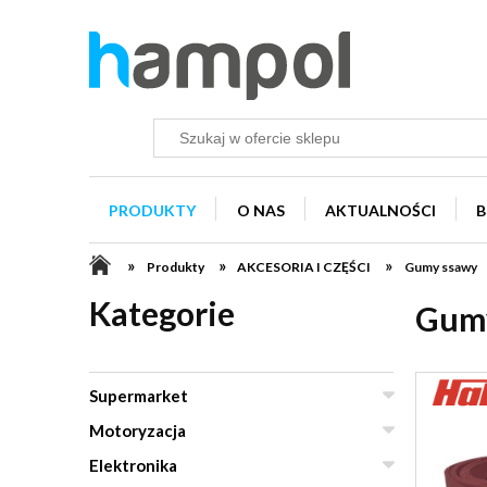
PRODUKTY
O NAS
AKTUALNOŚCI
B
»
»
»
Produkty
AKCESORIA I CZĘŚCI
Gumy ssawy
Kategorie
Gum
Supermarket
Motoryzacja
Elektronika