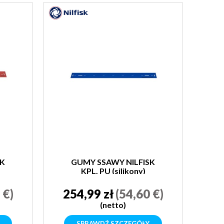
SK
GUMY SSAWY NILFISK
KPL. PU (silikony)
 €)
254,99 zł
(54,60 €)
(netto)
SPRAWDŹ SZCZEGÓŁY