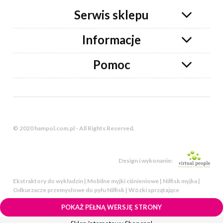
Serwis sklepu
Informacje
Pomoc
© 2020 hampol.com.pl - All Rights Reserved.
Design i wykonanie:
Ekstraktory do wykładzin | Mobilne myjki ciśnieniowe | Nilfisk myjka |
Odkurzacze przemysłowe do pyłu Nilfisk | Wózki sprzątające
POKAŻ PEŁNĄ WERSJĘ STRONY