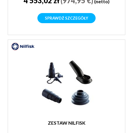
4 553,02 zł
(974,95 €)
(netto)
SPRAWDŹ SZCZEGÓŁY
ZESTAW NILFISK