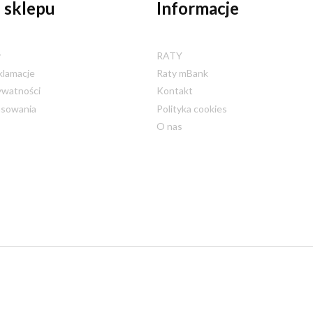
 sklepu
Informacje
y
RATY
klamacje
Raty mBank
ywatności
Kontakt
nsowania
Polityka cookies
O nas