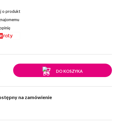
j o produkt
 znajomemu
opinię
.
DO KOSZYKA
ostępny na zamówienie
w