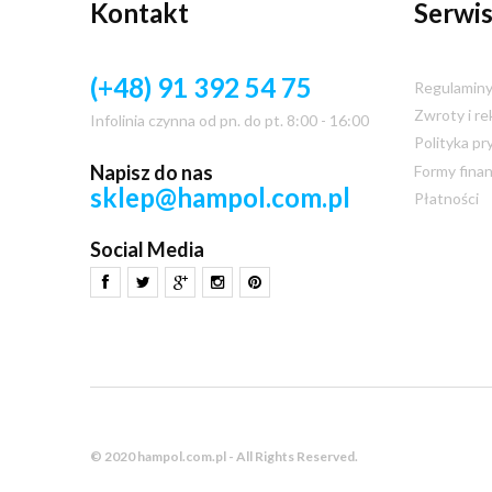
Kontakt
Serwis
(+48) 91 392 54 75
Regulamin
Zwroty i re
Infolinia czynna od pn. do pt. 8:00 - 16:00
Polityka pr
Napisz do nas
Formy fina
sklep@hampol.com.pl
Płatności
Social Media
© 2020 hampol.com.pl - All Rights Reserved.