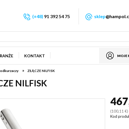
(+48)
91 392 54 75
sklep
@hampol.c
RANŻE
KONTAKT
MOJE
»
 odkurzaczy
ZŁĄCZE NILFISK
ZE NILFISK
467
(100,11 €
Kod produ