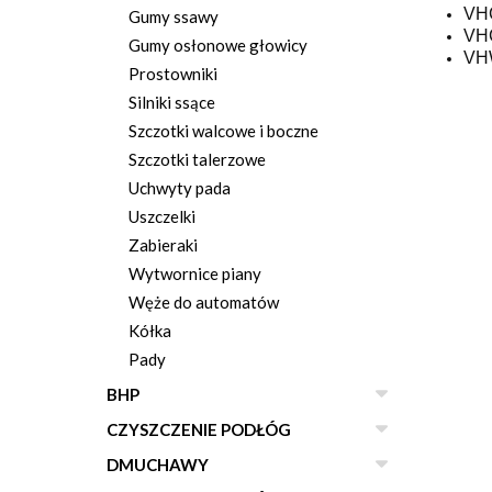
VH
Gumy ssawy
VH
Gumy osłonowe głowicy
VH
Prostowniki
Silniki ssące
Szczotki walcowe i boczne
Szczotki talerzowe
Uchwyty pada
Uszczelki
Zabieraki
Wytwornice piany
Węże do automatów
Kółka
Pady
BHP
CZYSZCZENIE PODŁÓG
DMUCHAWY