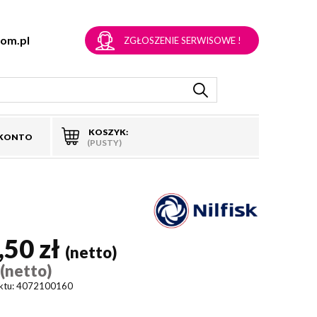
om.pl
ZGŁOSZENIE SERWISOWE !
KOSZYK:
 KONTO
(PUSTY)
,50 zł
(netto)
(netto)
)
ktu:
4072100160