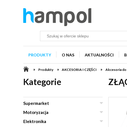
PRODUKTY
O NAS
AKTUALNOŚCI
B
»
»
»
Produkty
AKCESORIA I CZĘŚCI
Akcesoria do
Kategorie
ZŁĄC
Supermarket
Motoryzacja
Elektronika