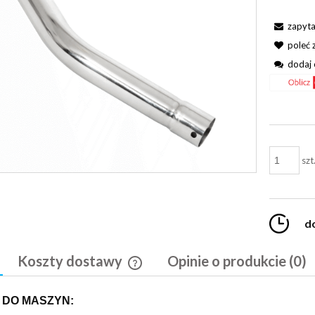
zapyta
poleć
dodaj 
szt
d
Koszty dostawy
Opinie o produkcie (0)
Cena nie zawiera ewentualnych kosztó
 DO MASZYN:
płatności