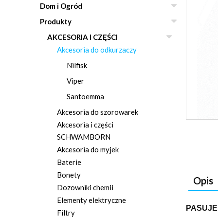
Dom i Ogród
Produkty
AKCESORIA I CZĘŚCI
Akcesoria do odkurzaczy
Nilfisk
Viper
Santoemma
Akcesoria do szorowarek
Akcesoria i części
SCHWAMBORN
Akcesoria do myjek
Baterie
Bonety
Opis
Dozowniki chemii
Elementy elektryczne
PASU
JE
Filtry