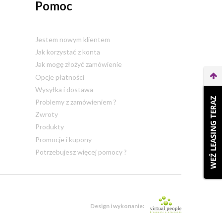
Pomoc
Jestem nowym klientem
Jak korzystać z konta
Jak mogę złożyć zamówienie
Opcje płatności
Wysyłka i dostawa
WEŹ LEASING TERAZ
Problemy z zamówieniem ?
Zwroty
Produkty
Promocje i kupony
Potrzebujesz więcej pomocy ?
Design i wykonanie: