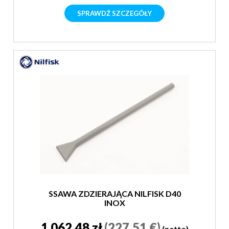
SPRAWDŹ SZCZEGÓŁY
SSAWA ZDZIERAJĄCA NILFISK D40
INOX
1 062,48 zł
(227,51 €)
(netto)