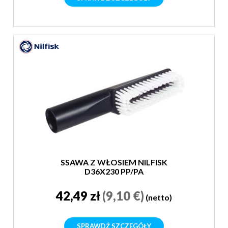
SSAWA Z WŁOSIEM NILFISK
D36X230 PP/PA
42,49 zł
(9,10 €)
(netto)
SPRAWDŹ SZCZEGÓŁY