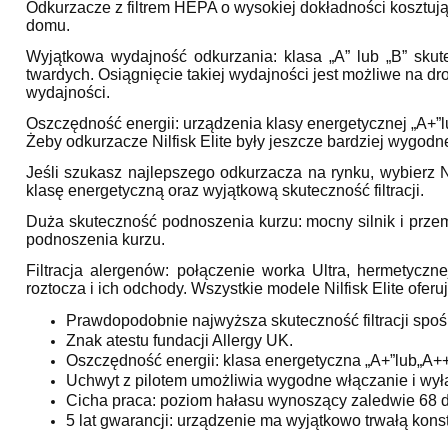
Odkurzacze z filtrem HEPA o wysokiej dokładności kosztują
domu.
Wyjątkowa wydajność odkurzania: klasa „A” lub „B” sku
twardych. Osiągnięcie takiej wydajności jest możliwe na dr
wydajności.
Oszczędność energii: urządzenia klasy energetycznej „A+”
Żeby odkurzacze Nilfisk Elite były jeszcze bardziej wygo
Jeśli szukasz najlepszego odkurzacza na rynku, wybierz 
klasę energetyczną oraz wyjątkową skuteczność filtracji.
Duża skuteczność podnoszenia kurzu: mocny silnik i prz
podnoszenia kurzu.
Filtracja alergenów: połączenie worka Ultra, hermetyczne
roztocza i ich odchody. Wszystkie modele Nilfisk Elite ofer
Prawdopodobnie najwyższa skuteczność filtracji spo
Znak atestu fundacji Allergy UK.
Oszczędność energii: klasa energetyczna „A+”lub„A++
Uchwyt z pilotem umożliwia wygodne włączanie i wyłą
Cicha praca: poziom hałasu wynoszący zaledwie 68 d
5 lat gwarancji: urządzenie ma wyjątkowo trwałą konst