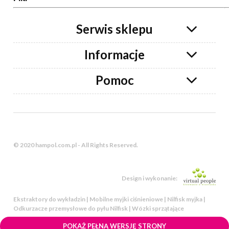
Serwis sklepu
Informacje
Pomoc
© 2020 hampol.com.pl - All Rights Reserved.
Design i wykonanie:
Ekstraktory do wykładzin | Mobilne myjki ciśnieniowe | Nilfisk myjka |
Odkurzacze przemysłowe do pyłu Nilfisk | Wózki sprzątające
POKAŻ PEŁNĄ WERSJĘ STRONY