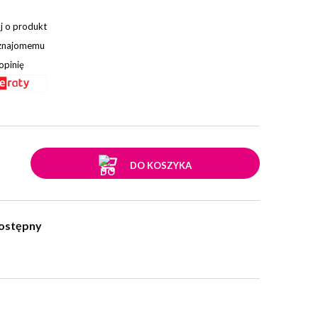
j o produkt
 znajomemu
opinię
.
DO KOSZYKA
ostępny
w