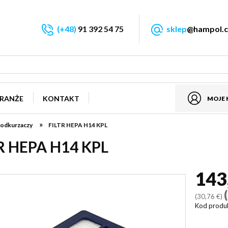
(+48)
91 392 54 75
sklep
@hampol.c
RANŻE
KONTAKT
MOJE
»
 odkurzaczy
FILTR HEPA H14 KPL
R HEPA H14 KPL
143
(30,76 €)
Kod produ