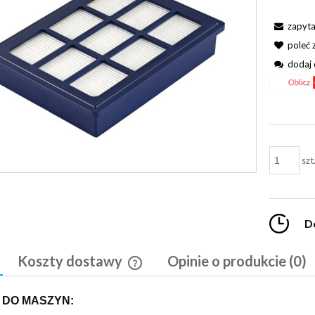
zapyta
poleć
dodaj 
szt
D
Koszty dostawy
Opinie o produkcie (0)
Cena nie zawiera ewentualnych kosztó
 DO MASZYN:
płatności