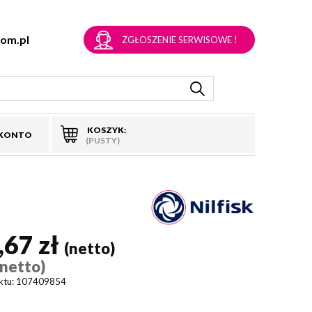
om.pl
ZGŁOSZENIE SERWISOWE !
KOSZYK:
 KONTO
(PUSTY)
,67 zł
(netto)
(netto)
ktu:
107409854