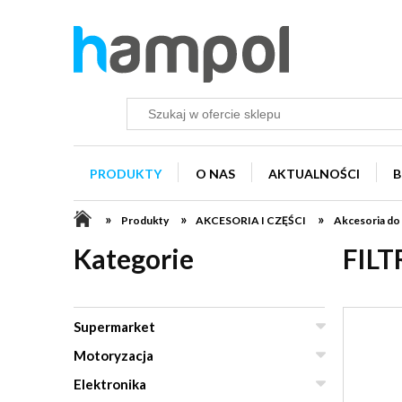
PRODUKTY
O NAS
AKTUALNOŚCI
B
»
»
»
Produkty
AKCESORIA I CZĘŚCI
Akcesoria do
Kategorie
FILT
Supermarket
Motoryzacja
Elektronika