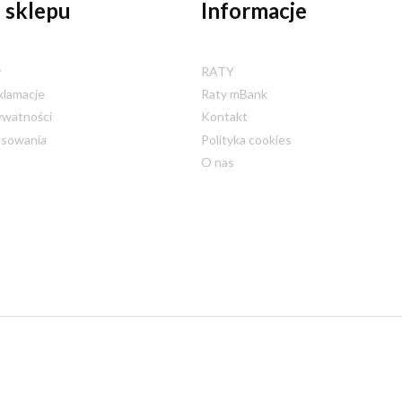
 sklepu
Informacje
y
RATY
klamacje
Raty mBank
ywatności
Kontakt
nsowania
Polityka cookies
O nas