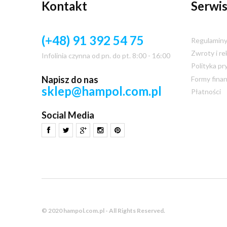
Kontakt
Serwis
(+48) 91 392 54 75
Regulamin
Zwroty i re
Infolinia czynna od pn. do pt. 8:00 - 16:00
Polityka pr
Napisz do nas
Formy fina
sklep@hampol.com.pl
Płatności
Social Media
© 2020 hampol.com.pl - All Rights Reserved.