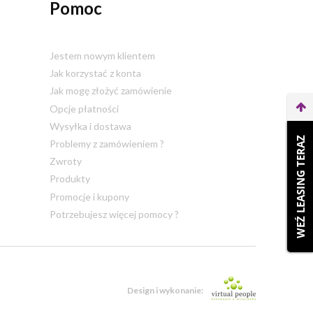
Pomoc
Jestem nowym klientem
Jak korzystać z konta
Jak mogę złożyć zamówienie
Opcje płatności
Wysyłka i dostawa
WEŹ LEASING TERAZ
Problemy z zamówieniem ?
Zwroty
Produkty
Promocje i kupony
Potrzebujesz więcej pomocy ?
Design i wykonanie: