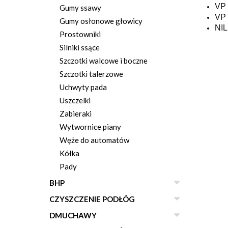
VP
Gumy ssawy
VP
Gumy osłonowe głowicy
NIL
Prostowniki
Silniki ssące
Szczotki walcowe i boczne
Szczotki talerzowe
Uchwyty pada
Uszczelki
Zabieraki
Wytwornice piany
Węże do automatów
Kółka
Pady
BHP
CZYSZCZENIE PODŁÓG
DMUCHAWY