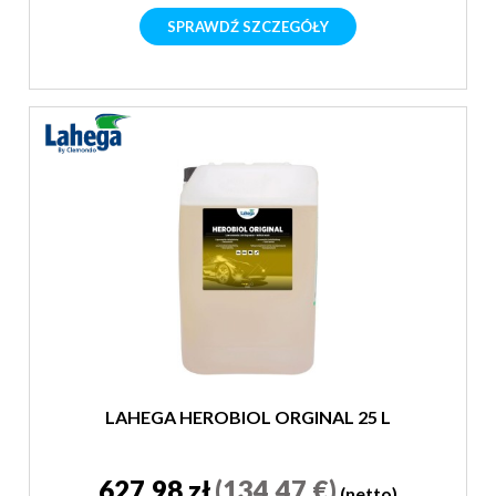
SPRAWDŹ SZCZEGÓŁY
LAHEGA HEROBIOL ORGINAL 25 L
627,98 zł
(134,47 €)
(netto)