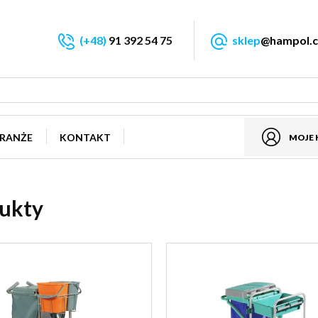
(+48)
91 392 54 75
sklep
@hampol.c
RANŻE
KONTAKT
MOJE
ukty