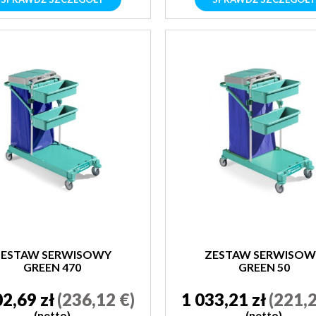
ZESTAW SERWISOWY
ZESTAW SERWISOW
GREEN 470
GREEN 50
02,69 zł
(236,12 €)
1 033,21 zł
(221,2
(netto)
(netto)