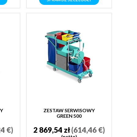
Y
ZESTAW SERWISOWY
GREEN 500
4 €)
2 869,54 zł
(614,46 €)
(netto)