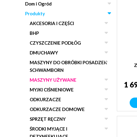
Dom i Ogród
Produkty
AKCESORIA I CZĘŚCI
BHP
CZYSZCZENIE PODŁÓG
DMUCHAWY
MASZYNY DO OBRÓBKI POSADZEK
SCHWAMBORN
MASZYNY UŻYWANE
1 6
MYJKI CIŚNIENIOWE
ODKURZACZE
ODKURZACZE DOMOWE
SPRZĘT RĘCZNY
ŚRODKI MYJĄCE I
DEZYNFEKUJĄCE