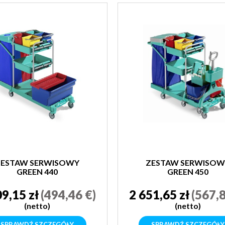
ZESTAW SERWISOWY
ZESTAW SERWISOW
GREEN 440
GREEN 450
09,15 zł
(494,46 €)
2 651,65 zł
(567,8
(netto)
(netto)
SPRAWDŹ SZCZEGÓŁY
SPRAWDŹ SZCZEGÓŁY