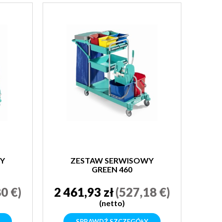
Y
ZESTAW SERWISOWY
GREEN 460
0 €)
2 461,93 zł
(527,18 €)
(netto)
SPRAWDŹ SZCZEGÓŁY