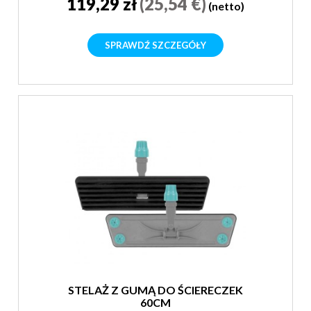
119,29 zł
(25,54 €)
(netto)
SPRAWDŹ SZCZEGÓŁY
STELAŻ Z GUMĄ DO ŚCIERECZEK
60CM