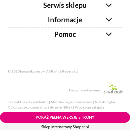
Serwis sklepu
Informacje
Pomoc
© 2020 hampol.com.pl - All Rights Reserved.
Design i wykonanie:
Ekstraktory do wykładzin | Mobilne myjki ciśnieniowe | Nilfisk myjka |
Odkurzacze przemysłowe do pyłu Nilfisk | Wózki sprzątające
POKAŻ PEŁNĄ WERSJĘ STRONY
Sklep internetowy Shoper.pl