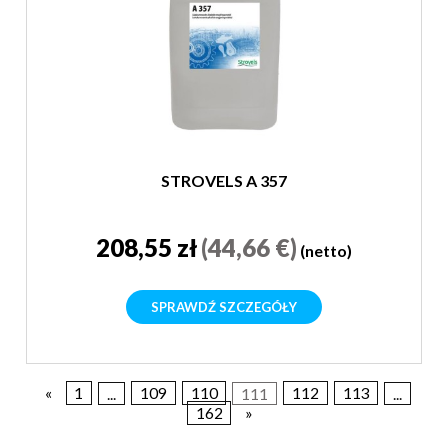
STROVELS A 357
208,55 zł
(44,66 €)
(netto)
SPRAWDŹ SZCZEGÓŁY
«
1
...
109
110
111
112
113
...
162
»