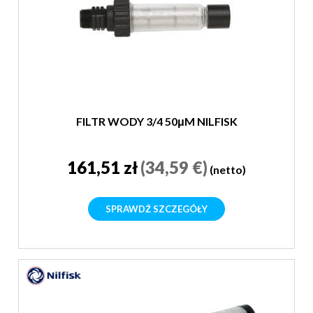
FILTR WODY 3/4 50μM NILFISK
161,51 zł
(34,59 €)
(netto)
SPRAWDŹ SZCZEGÓŁY