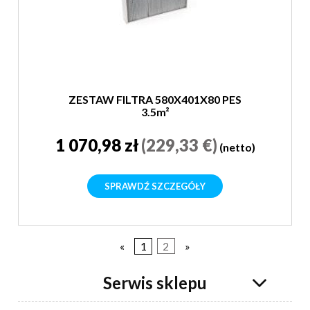
ZESTAW FILTRA 580X401X80 PES
3.5m²
1 070,98 zł
(229,33 €)
(netto)
SPRAWDŹ SZCZEGÓŁY
«
1
2
»
Serwis sklepu