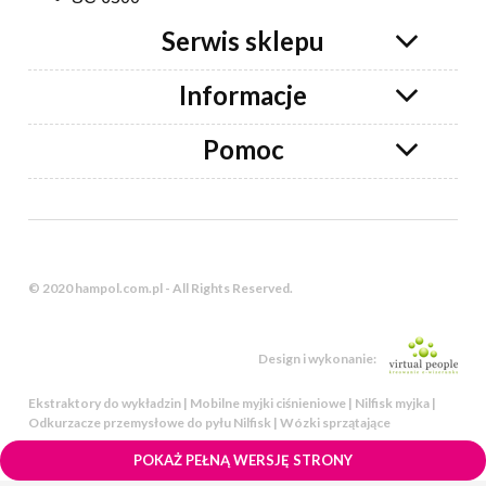
Serwis sklepu
Informacje
Pomoc
© 2020 hampol.com.pl - All Rights Reserved.
Design i wykonanie:
Ekstraktory do wykładzin | Mobilne myjki ciśnieniowe | Nilfisk myjka |
Odkurzacze przemysłowe do pyłu Nilfisk | Wózki sprzątające
POKAŻ PEŁNĄ WERSJĘ STRONY