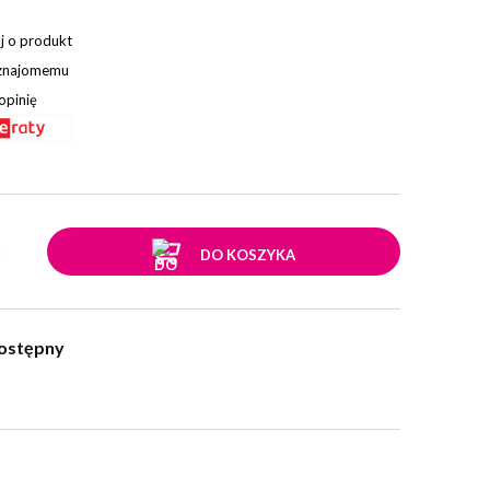
j o produkt
 znajomemu
opinię
.
DO KOSZYKA
ostępny
w