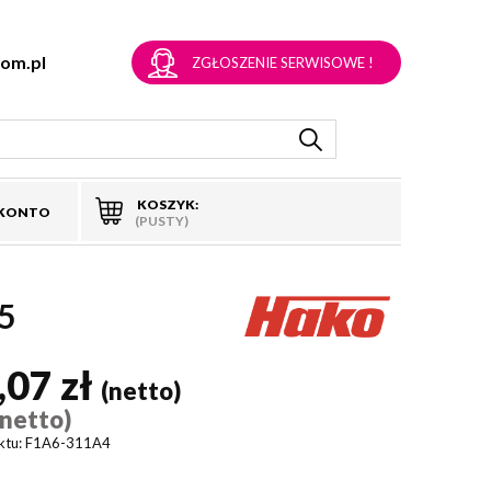
om.pl
ZGŁOSZENIE SERWISOWE !
KOSZYK:
 KONTO
(PUSTY)
5
,07 zł
(netto)
(netto)
ktu:
F1A6-311A4