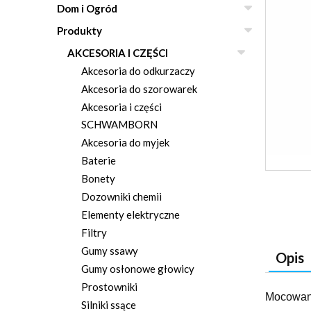
Dom i Ogród
Produkty
AKCESORIA I CZĘŚCI
Akcesoria do odkurzaczy
Akcesoria do szorowarek
Akcesoria i części
SCHWAMBORN
Akcesoria do myjek
Baterie
Bonety
Dozowniki chemii
Elementy elektryczne
Filtry
Gumy ssawy
Opis
Gumy osłonowe głowicy
Prostowniki
Mocowani
Silniki ssące