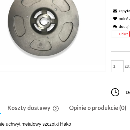
zapyta
poleć
dodaj 
szt
D
Koszty dostawy
Opinie o produkcie (0)
Cena nie zawiera ewentualnych kosztó
e uchwyt metalowy szczotki Hako
płatności