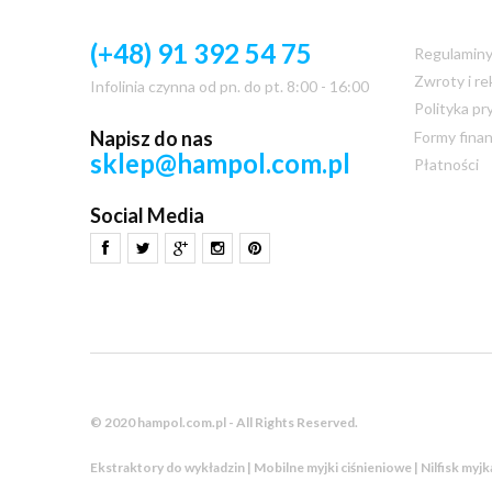
(+48) 91 392 54 75
Regulamin
Zwroty i re
Infolinia czynna od pn. do pt. 8:00 - 16:00
Polityka pr
Napisz do nas
Formy fina
sklep@hampol.com.pl
Płatności
Social Media
© 2020 hampol.com.pl - All Rights Reserved.
Ekstraktory do wykładzin | Mobilne myjki ciśnieniowe | Nilfisk myj