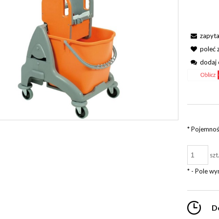
zapyta
poleć
dodaj 
*
Pojemność
szt
*
- Pole w
D