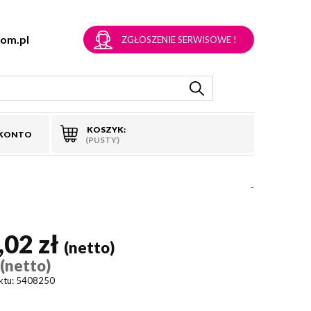
om.pl
ZGŁOSZENIE SERWISOWE !
KOSZYK:
 KONTO
(PUSTY)
-
,02 zł
(netto)
(netto)
)
ktu:
5408250