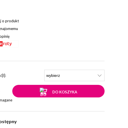
j o produkt
 znajomemu
opinię
[l]:
.
DO KOSZYKA
ymagane
ostępny