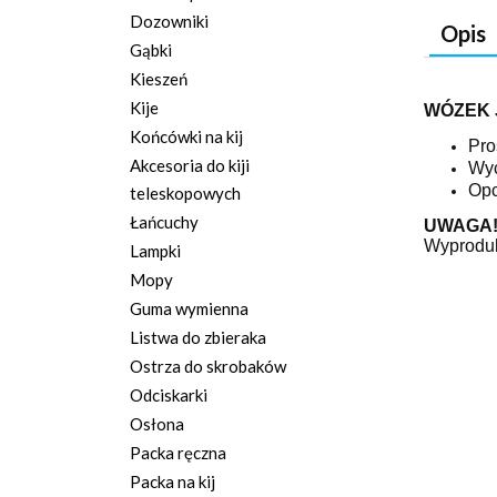
Dozowniki
Opis
Gąbki
Kieszeń
Kije
WÓZEK 
Końcówki na kij
Pro
Akcesoria do kiji
Wyc
Opc
teleskopowych
Łańcuchy
UWAGA
Wyprodu
Lampki
Mopy
Guma wymienna
Listwa do zbieraka
Ostrza do skrobaków
Odciskarki
Osłona
Packa ręczna
Packa na kij