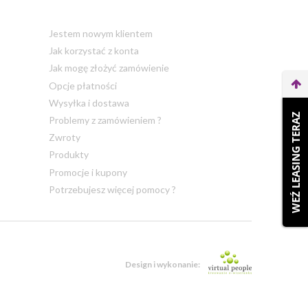
Jestem nowym klientem
Jak korzystać z konta
Jak mogę złożyć zamówienie
Opcje płatności
Wysyłka i dostawa
WEŹ LEASING TERAZ
Problemy z zamówieniem ?
Zwroty
Produkty
Promocje i kupony
Potrzebujesz więcej pomocy ?
Design i wykonanie: