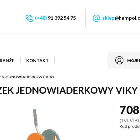
(+48)
91 392 54 75
sklep
@hampol.c
RANŻE
KONTAKT
MOJE
K JEDNOWIADERKOWY VIKY
EK JEDNOWIADERKOWY VIKY
708
(151,61 €
Kod produ