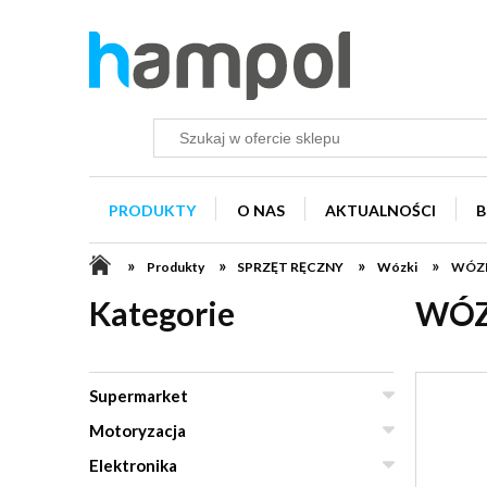
PRODUKTY
O NAS
AKTUALNOŚCI
B
»
»
»
»
Produkty
SPRZĘT RĘCZNY
Wózki
WÓZE
Kategorie
WÓZ
Supermarket
Motoryzacja
Elektronika