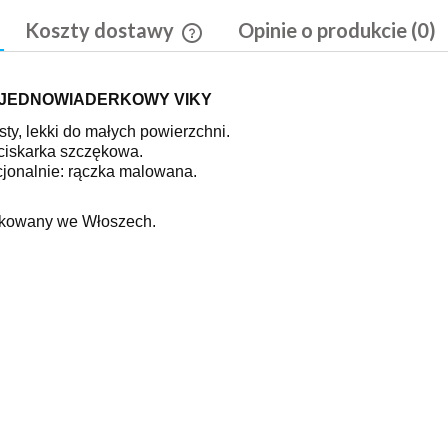
Koszty dostawy
Opinie o produkcie (0)
Cena nie zawiera ewentualnych kosztó
JEDNOWIADERKOWY VIKY
płatności
sty, lekki do małych powierzchni.
iskarka szczękowa.
jonalnie: rączka malowana.
!
kowany we Włoszech.