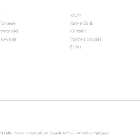
y
RATY
klamacje
Raty mBank
ywatności
Kontakt
nsowania
Polityka cookies
O nas
ka | Odkurzacze przemysłowe do pyłu Nilfisk | Wózki sprzątające