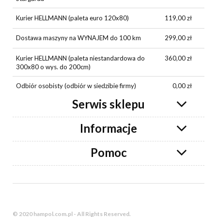
Kurier HELLMANN (paleta euro 120x80)
119,00 zł
Dostawa maszyny na WYNAJEM do 100 km
299,00 zł
Kurier HELLMANN (paleta niestandardowa do
360,00 zł
300x80 o wys. do 200cm)
Odbiór osobisty
(odbiór w siedzibie firmy)
0,00 zł
Serwis sklepu
Informacje
Pomoc
© 2020 hampol.com.pl - All Rights Reserved.