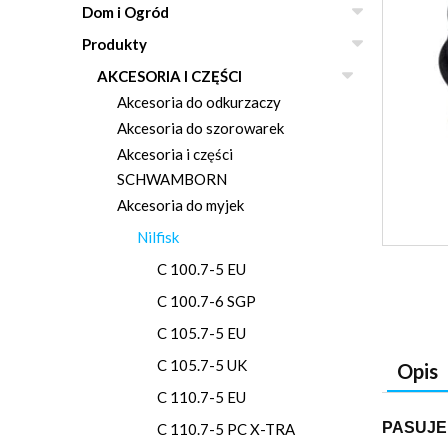
Dom i Ogród
Produkty
AKCESORIA I CZĘŚCI
Akcesoria do odkurzaczy
Akcesoria do szorowarek
Akcesoria i części
SCHWAMBORN
Akcesoria do myjek
Nilfisk
C 100.7-5 EU
C 100.7-6 SGP
C 105.7-5 EU
C 105.7-5 UK
Opis
C 110.7-5 EU
PASUJE
C 110.7-5 PC X-TRA