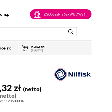
om.pl
ZGŁOSZENIE SERWISOWE !
KOSZYK:
 KONTO
(PUSTY)
,32 zł
(netto)
(netto)
ktu:
128500084