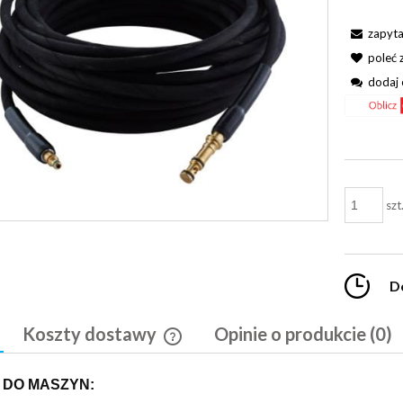
zapyta
poleć
dodaj 
szt
D
Koszty dostawy
Opinie o produkcie (0)
Cena nie zawiera ewentualnych kosztó
 DO MASZYN:
płatności