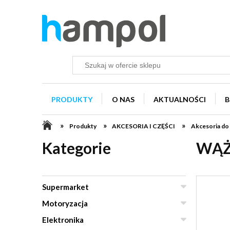
PRODUKTY
O NAS
AKTUALNOŚCI
B
»
»
»
Produkty
AKCESORIA I CZĘŚCI
Akcesoria do
Kategorie
WĄŻ
Supermarket
Motoryzacja
Elektronika