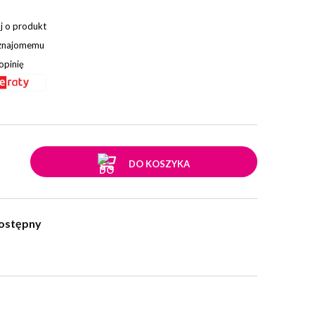
j o produkt
 znajomemu
opinię
.
DO KOSZYKA
ostępny
w