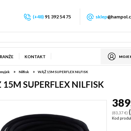
(+48)
91 392 54 75
sklep
@hampol.c
RANŻE
KONTAKT
MOJE
»
»
 myjek
Nilfisk
WĄŻ 15M SUPERFLEX NILFISK
 15M SUPERFLEX NILFISK
389
(83,37 €)
Kod produ