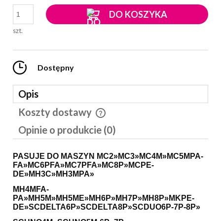
DO KOSZYKA
szt.
Dostępny
Opis
Koszty dostawy
Cena nie zawiera ewentualnych kosztów płatności
Opinie o produkcie (0)
PASUJE DO MASZYN MC2»MC3»MC4M»MC5MPA-
FA»MC6PFA»MC7PFA»MC8P»MCPE-
DE»MH3C»MH3MPA»
MH4MFA-
PA»MH5M»MH5ME»MH6P»MH7P»MH8P»MKPE-
DE»SCDELTA6P»SCDELTA8P»SCDUO6P-7P-8P»