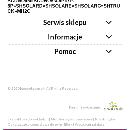
SCUNO4M»SCUNO5M-6P»7P-
8P»SHSOLARD»SHSOLARE»SHSOLARG»SHTRU
CK»MH2C
Serwis sklepu
Informacje
Pomoc
© 2020 hampol.com.pl - All Rights Reserved.
Design i wykonanie:
Ekstraktory do wykładzin | Mobilne myjki ciśnieniowe | Nilfisk myjka |
Odkurzacze przemysłowe do pyłu Nilfisk | Wózki sprzątające