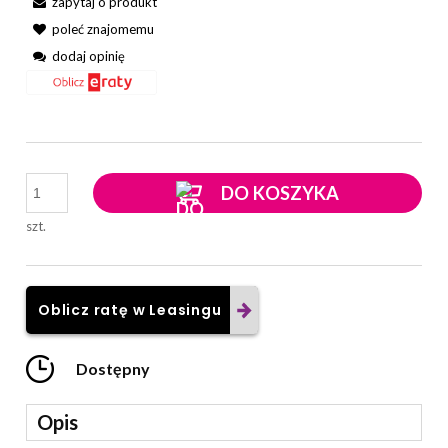
zapytaj o produkt
poleć znajomemu
dodaj opinię
DO KOSZYKA
szt.
Oblicz ratę w Leasingu
Dostępny
Opis