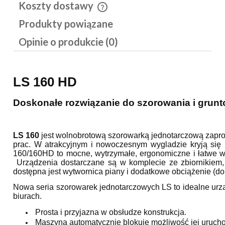
Koszty dostawy
Cena nie zawiera ewentualnych kosztów płatności
Produkty powiązane
Opinie o produkcie (0)
LS 160 HD
Doskonałe rozwiązanie do szorowania i grun
LS 160
jest wolnobrotową szorowarką jednotarczową zapr
prac. W atrakcyjnym i nowoczesnym wygladzie kryją się p
160/160HD to mocne, wytrzymałe, ergonomiczne i łatwe w 
Urządzenia dostarczane są w komplecie ze zbiornikiem,
dostępna jest wytwornica piany i dodatkowe obciążenie (d
Nowa seria szorowarek jednotarczowych LS to idealne urzą
biurach.
Prosta i przyjazna w obsłudze konstrukcja.
Maszyna automatycznie blokuje możliwość jej uruchom