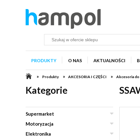
PRODUKTY
O NAS
AKTUALNOŚCI
B
»
»
»
Produkty
AKCESORIA I CZĘŚCI
Akcesoria do
Kategorie
SSA
Supermarket
Motoryzacja
Elektronika