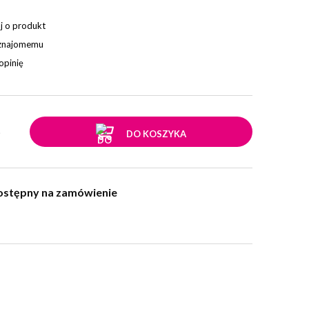
j o produkt
 znajomemu
opinię
.
DO KOSZYKA
ostępny na zamówienie
w