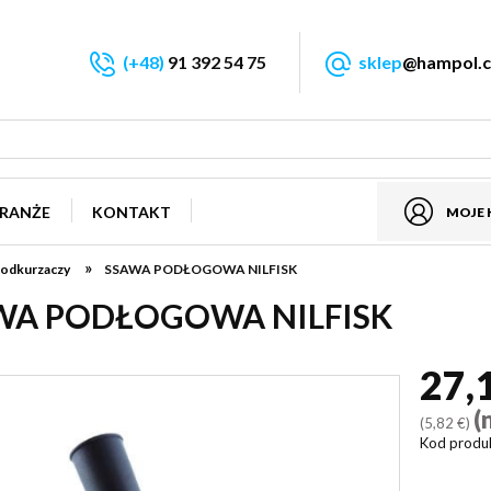
(+48)
91 392 54 75
sklep
@hampol.c
RANŻE
KONTAKT
MOJE
»
 odkurzaczy
SSAWA PODŁOGOWA NILFISK
WA PODŁOGOWA NILFISK
27,
(
(5,82 €)
Kod produ