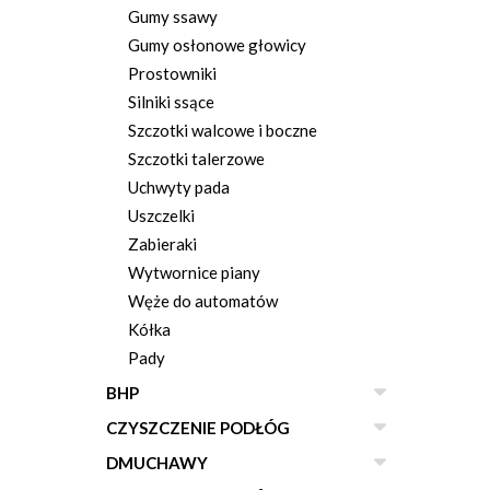
Gumy ssawy
Gumy osłonowe głowicy
Prostowniki
Silniki ssące
Szczotki walcowe i boczne
Szczotki talerzowe
Uchwyty pada
Uszczelki
Zabieraki
Wytwornice piany
Węże do automatów
Kółka
Pady
BHP
CZYSZCZENIE PODŁÓG
DMUCHAWY