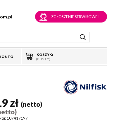
om.pl
ZGŁOSZENIE SERWISOWE !
KOSZYK:
 KONTO
(PUSTY)
19 zł
(netto)
netto)
ktu:
107417197