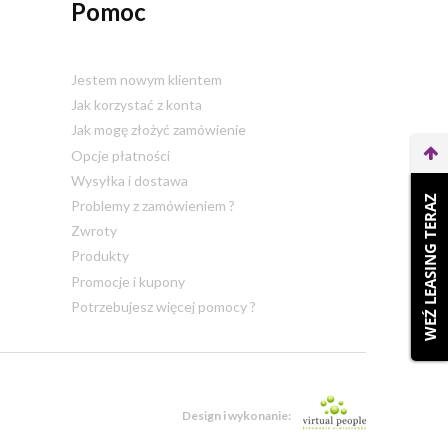
Pomoc
Jestem nowym klientem
Jak korzystać z konta
Jak mogę złożyć zamówienie
Opcje płatności
Wysyłka i dostawa
WEŹ LEASING TERAZ
Problemy z zamówieniem ?
Zwroty
Produkty
Promocje i kupony
Potrzebujesz więcej pomocy ?
Design i wykonanie: