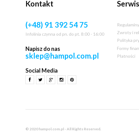
Kontakt
Serwis
(+48) 91 392 54 75
Regulamin
Zwroty i re
Infolinia czynna od pn. do pt. 8:00 - 16:00
Polityka pr
Napisz do nas
Formy fina
sklep@hampol.com.pl
Płatności
Social Media
© 2020 hampol.com.pl - All Rights Reserved.