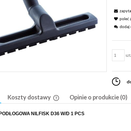
zapyta
poleć
dodaj 
szt
d
Koszty dostawy
Opinie o produkcie (0)
Cena nie zawiera ewentualnych kosztó
PODŁOGOWA NILFISK D36 W/D 1 PCS
płatności