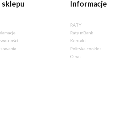
 sklepu
Informacje
y
RATY
klamacje
Raty mBank
ywatności
Kontakt
nsowania
Polityka cookies
O nas