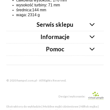
całkowita wysokość: 170 mm
wysokość turbiny: 71 mm
średnica:144 mm
waga: 2314 g
Serwis sklepu
Informacje
Pomoc
© 2020 hampol.com.pl - All Rights Reserved.
Design i wykonanie:
Ekstraktory do wykładzin | Mobilne myjki ciśnieniowe | Nilfisk myjka |