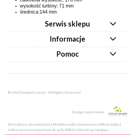
wysokość turbiny: 71 mm
średnica:144 mm
Serwis sklepu
Informacje
Pomoc
© 2020 hampol.com.pl - All Rights Reserved.
Design i wykonanie:
Ekstraktory do wykładzin | Mobilne myjki ciśnieniowe | Nilfisk myjka |
Odkurzacze przemysłowe do pyłu Nilfisk | Wózki sprzątające