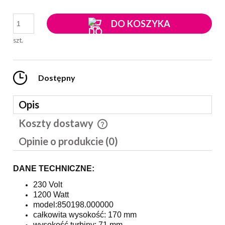
DO KOSZYKA
szt.
Dostępny
Opis
Koszty dostawy
Cena nie zawiera ewentualnych kosztów płatności
Opinie o produkcie (0)
DANE TECHNICZNE:
230 Volt
1200 Watt
model:850198.000000
całkowita wysokość: 170 mm
wysokość turbiny: 71 mm