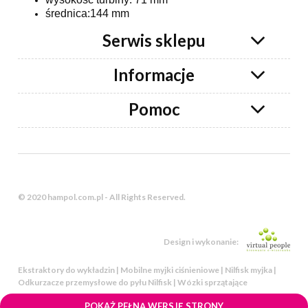
średnica:144 mm
Serwis sklepu
Informacje
Pomoc
© 2020 hampol.com.pl - All Rights Reserved.
Design i wykonanie:
Ekstraktory do wykładzin | Mobilne myjki ciśnieniowe | Nilfisk myjka |
Odkurzacze przemysłowe do pyłu Nilfisk | Wózki sprzątające
POKAŻ PEŁNĄ WERSJĘ STRONY