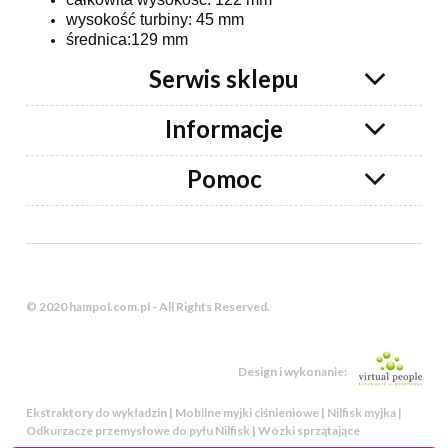
wysokość turbiny: 45 mm
średnica:129 mm
Serwis sklepu
Informacje
Pomoc
© 2020 hampol.com.pl - All Rights Reserved.
Design i wykonanie:
Ekstraktory do wykładzin | Mobilne myjki ciśnieniowe | Nilfisk myjka |
Odkurzacze przemysłowe do pyłu Nilfisk | Wózki sprzątające