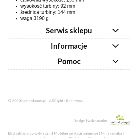
wysokość turbiny: 92 mm
średnica turbiny: 144 mm
waga:3190 g
Serwis sklepu
Informacje
Pomoc
© 2020 hampol.com.pl - All Rights Reserved.
Design i wykonanie:
Ekstraktory do wykładzin | Mobilne myjki ciśnieniowe | Nilfisk myjka |