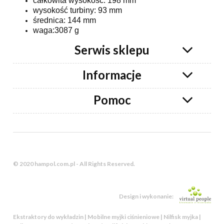
całkowita wysokość: 198 mm
wysokość turbiny: 93 mm
średnica: 144 mm
waga:3087 g
Serwis sklepu
Informacje
Pomoc
© 2020 hampol.com.pl - All Rights Reserved.
Design i wykonanie:
Ekstraktory do wykładzin | Mobilne myjki ciśnieniowe | Nilfisk myjka |