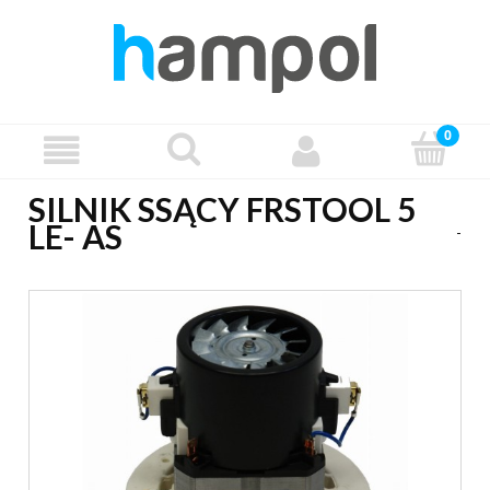
SILNIK SSĄCY FRSTOOL 5
LE- AS
-