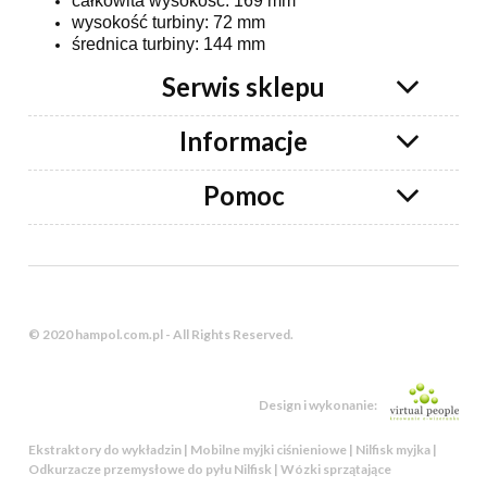
całkowita wysokość: 169 mm
wysokość turbiny: 72 mm
średnica turbiny: 144 mm
Serwis sklepu
Informacje
Pomoc
© 2020 hampol.com.pl - All Rights Reserved.
Design i wykonanie:
Ekstraktory do wykładzin | Mobilne myjki ciśnieniowe | Nilfisk myjka |
Odkurzacze przemysłowe do pyłu Nilfisk | Wózki sprzątające