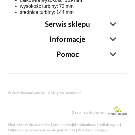
całkowita wysokość: 169 mm
wysokość turbiny: 72 mm
średnica turbiny: 144 mm
Serwis sklepu
Informacje
Pomoc
© 2020 hampol.com.pl - All Rights Reserved.
Design i wykonanie:
Ekstraktory do wykładzin | Mobilne myjki ciśnieniowe | Nilfisk myjka |
Odkurzacze przemysłowe do pyłu Nilfisk | Wózki sprzątające