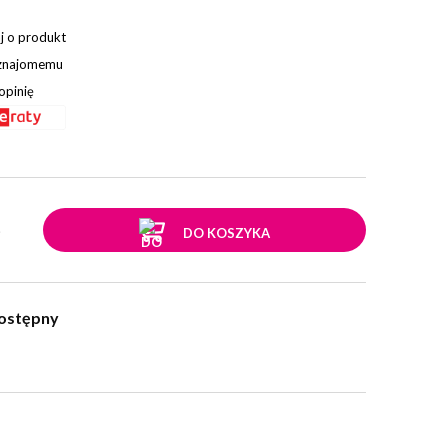
j o produkt
 znajomemu
opinię
.
DO KOSZYKA
ostępny
w