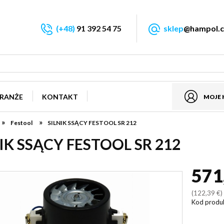
(+48)
91 392 54 75
sklep
@hampol.c
RANŻE
KONTAKT
MOJE
»
»
Festool
SILNIK SSĄCY FESTOOL SR 212
IK SSĄCY FESTOOL SR 212
571
(122,39 €
Kod produ