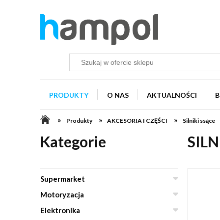
PRODUKTY
O NAS
AKTUALNOŚCI
B
»
»
»
Produkty
AKCESORIA I CZĘŚCI
Silniki ssące
Kategorie
SILN
Supermarket
Motoryzacja
Elektronika