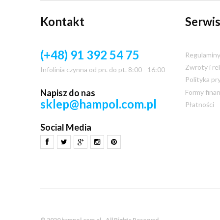
Kontakt
Serwis
(+48) 91 392 54 75
Regulamin
Zwroty i re
Infolinia czynna od pn. do pt. 8:00 - 16:00
Polityka pr
Napisz do nas
Formy fina
sklep@hampol.com.pl
Płatności
Social Media
© 2020 hampol.com.pl - All Rights Reserved.