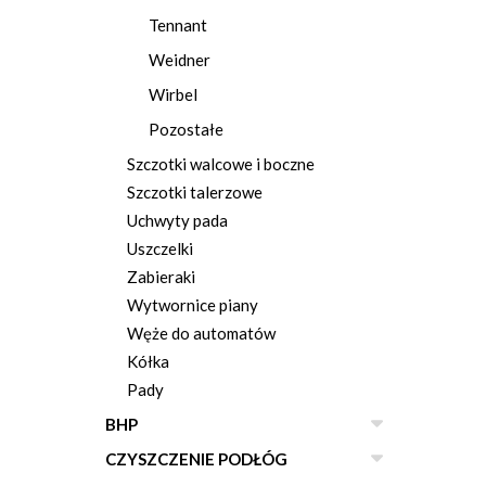
Tennant
Weidner
Wirbel
Pozostałe
Szczotki walcowe i boczne
Szczotki talerzowe
Uchwyty pada
Uszczelki
Zabieraki
Wytwornice piany
Węże do automatów
Kółka
Pady
BHP
CZYSZCZENIE PODŁÓG