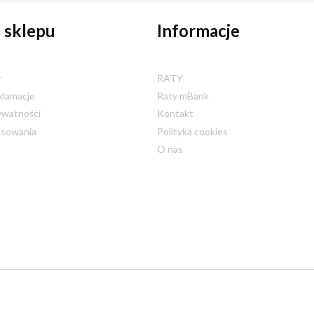
 sklepu
Informacje
y
RATY
klamacje
Raty mBank
ywatności
Kontakt
nsowania
Polityka cookies
O nas