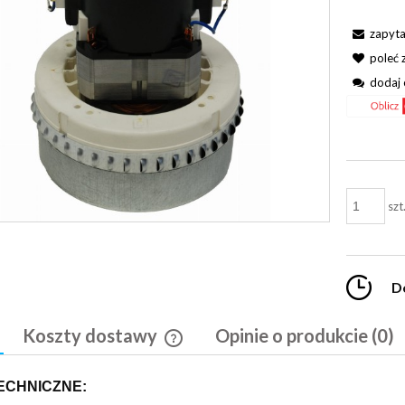
zapyta
poleć
dodaj 
szt
D
Koszty dostawy
Opinie o produkcie (0)
Cena nie zawiera ewentualnych kosztó
ECHNICZNE:
płatności