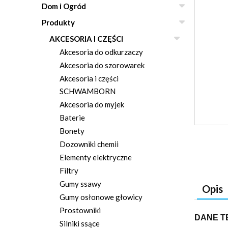
Dom i Ogród
Produkty
AKCESORIA I CZĘŚCI
Akcesoria do odkurzaczy
Akcesoria do szorowarek
Akcesoria i części
SCHWAMBORN
Akcesoria do myjek
Baterie
Bonety
Dozowniki chemii
Elementy elektryczne
Filtry
Gumy ssawy
Opis
Gumy osłonowe głowicy
Prostowniki
DANE T
Silniki ssące