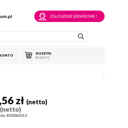
om.pl
ZGŁOSZENIE SERWISOWE !
KOSZYK:
 KONTO
(PUSTY)
-
,56 zł
(netto)
(netto)
)
ktu:
850066013