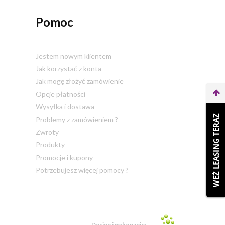
Pomoc
Jestem nowym klientem
Jak korzystać z konta
Jak mogę złożyć zamówienie
Opcje płatności
Wysyłka i dostawa
WEŹ LEASING TERAZ
Problemy z zamówieniem ?
Zwroty
Produkty
Promocje i kupony
Potrzebujesz więcej pomocy ?
Design i wykonanie: