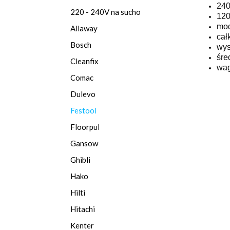
240
220 - 240V na sucho
120
mod
Allaway
cał
Bosch
wys
śre
Cleanfix
wag
Comac
Dulevo
Festool
Floorpul
Gansow
Ghibli
Hako
Hilti
Hitachi
Kenter