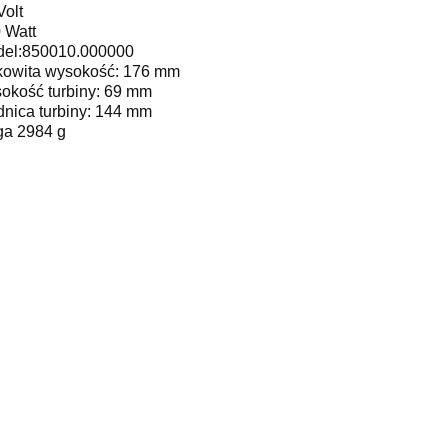
Volt
 Watt
el:850010.000000
kowita wysokość: 176 mm
okość turbiny: 69 mm
dnica turbiny: 144 mm
a 2984 g