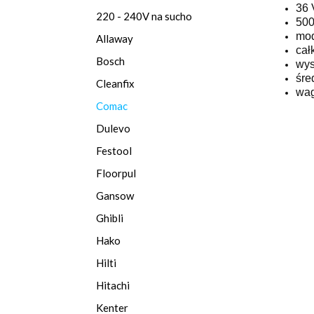
36 
220 - 240V na sucho
500
mod
Allaway
cał
Bosch
wys
śre
Cleanfix
wag
Comac
Dulevo
Festool
Floorpul
Gansow
Ghibli
Hako
Hilti
Hitachi
Kenter