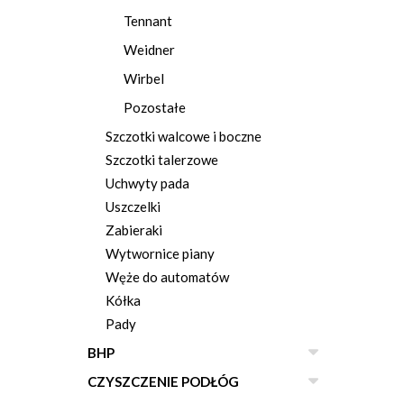
Tennant
Weidner
Wirbel
Pozostałe
Szczotki walcowe i boczne
Szczotki talerzowe
Uchwyty pada
Uszczelki
Zabieraki
Wytwornice piany
Węże do automatów
Kółka
Pady
BHP
CZYSZCZENIE PODŁÓG