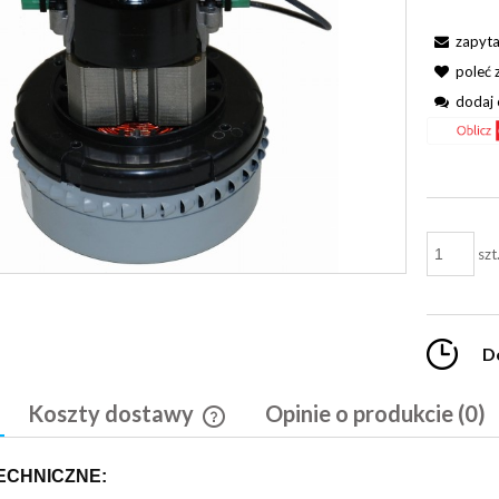
zapyta
poleć
dodaj 
szt
D
Koszty dostawy
Opinie o produkcie (0)
Cena nie zawiera ewentualnych kosztó
ECHNICZNE:
płatności