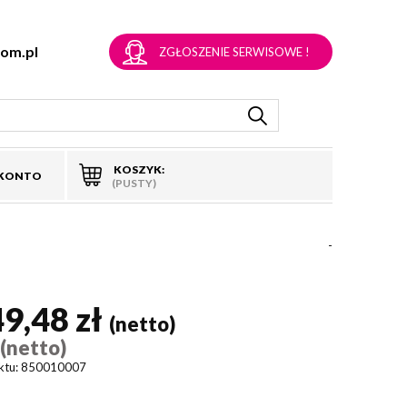
om.pl
ZGŁOSZENIE SERWISOWE !
KOSZYK:
 KONTO
(PUSTY)
-
49,48 zł
(netto)
(netto)
)
ktu:
850010007