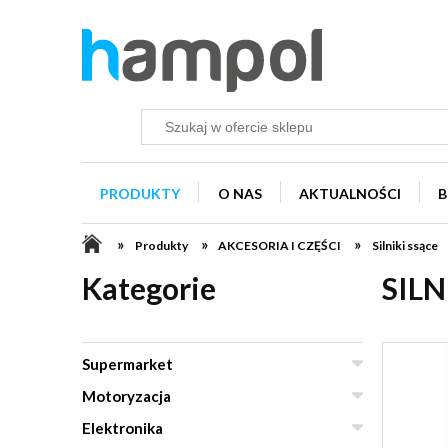
PRODUKTY
O NAS
AKTUALNOŚCI
B
»
»
»
Produkty
AKCESORIA I CZĘŚCI
Silniki ssące
Kategorie
SIL
Supermarket
Motoryzacja
Elektronika