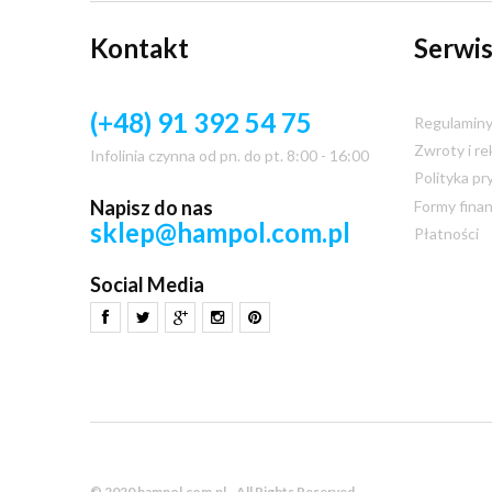
Kontakt
Serwis
(+48) 91 392 54 75
Regulamin
Zwroty i re
Infolinia czynna od pn. do pt. 8:00 - 16:00
Polityka pr
Napisz do nas
Formy fina
sklep@hampol.com.pl
Płatności
Social Media
© 2020 hampol.com.pl - All Rights Reserved.