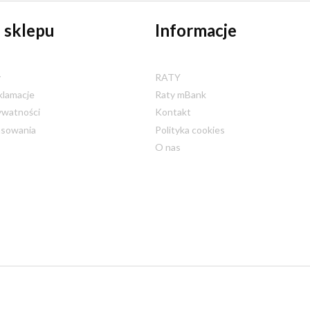
 sklepu
Informacje
y
RATY
klamacje
Raty mBank
ywatności
Kontakt
nsowania
Polityka cookies
O nas