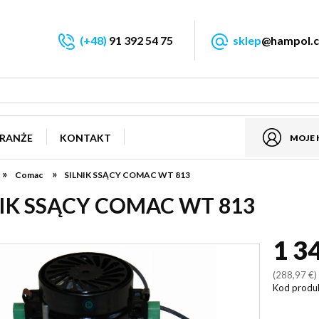
(+48)
91 392 54 75
sklep
@hampol.c
RANŻE
KONTAKT
MOJE
»
»
Comac
SILNIK SSĄCY COMAC WT 813
NIK SSĄCY COMAC WT 813
1 3
(288,97 €
Kod produ