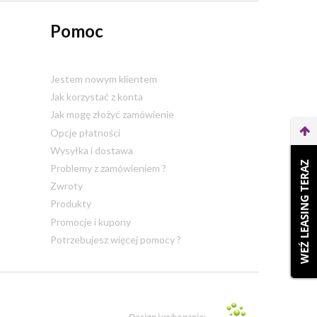
Pomoc
Jestem nowym klientem
Jak korzystać z konta
Jak mogę złożyć zamówienie
Opcje płatności
Wysyłka i dostawa
WEŹ LEASING TERAZ
Problemy z zamówieniem ?
Zwroty
Produkty
Promocje i kupony
Potrzebujesz więcej pomocy ?
Design i wykonanie: