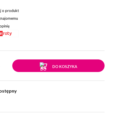
j o produkt
 znajomemu
opinię
.
DO KOSZYKA
ostępny
w