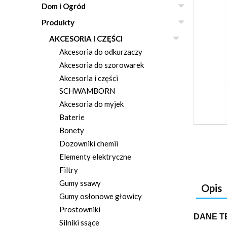
Dom i Ogród
Produkty
AKCESORIA I CZĘŚCI
Akcesoria do odkurzaczy
Akcesoria do szorowarek
Akcesoria i części
SCHWAMBORN
Akcesoria do myjek
Baterie
Bonety
Dozowniki chemii
Elementy elektryczne
Filtry
Gumy ssawy
Opis
Gumy osłonowe głowicy
Prostowniki
DANE T
Silniki ssące