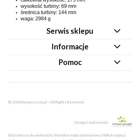
wysokość turbiny: 69 mm
średnica turbiny: 144 mm
waga: 2984 g
Serwis sklepu
Informacje
Pomoc
© 2020 hampol.com.pl - All Rights Reserved.
Design i wykonanie:
Ekstraktory do wykładzin | Mobilne myjki ciśnieniowe | Nilfisk myjka |