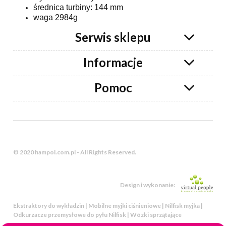
średnica turbiny: 144 mm
waga 2984g
Serwis sklepu
Informacje
Pomoc
© 2020 hampol.com.pl - All Rights Reserved.
Design i wykonanie:
Ekstraktory do wykładzin | Mobilne myjki ciśnieniowe | Nilfisk myjka |
Odkurzacze przemysłowe do pyłu Nilfisk | Wózki sprzątające