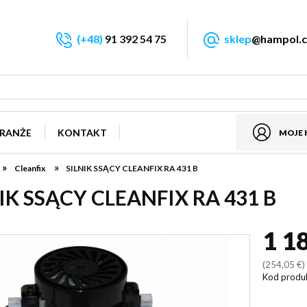
(+48)
91 392 54 75
sklep
@hampol.c
RANŻE
KONTAKT
MOJE
»
»
Cleanfix
SILNIK SSĄCY CLEANFIX RA 431 B
IK SSĄCY CLEANFIX RA 431 B
1 1
(254,05 €
Kod produ