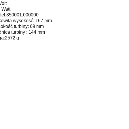
Volt
 Watt
el:850001.000000
kowita wysokość: 167 mm
okość turbiny: 69 mm
dnica turbiny : 144 mm
a:2572 g