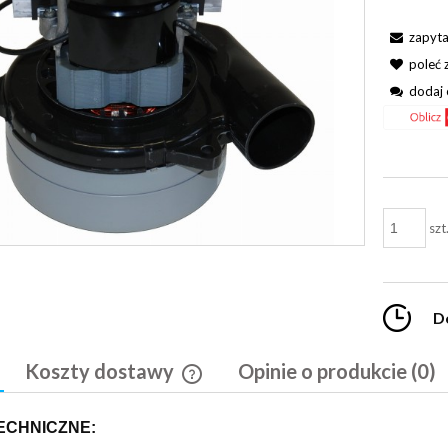
zapyta
poleć
dodaj 
szt
D
Koszty dostawy
Opinie o produkcie (0)
Cena nie zawiera ewentualnych kosztó
ECHNICZNE:
płatności