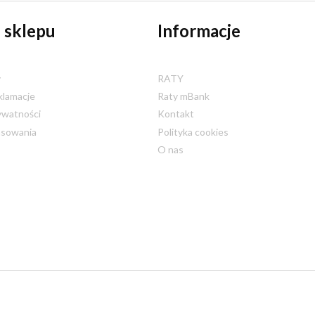
 sklepu
Informacje
y
RATY
klamacje
Raty mBank
ywatności
Kontakt
nsowania
Polityka cookies
O nas