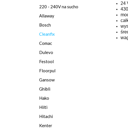
24 
220 - 240V na sucho
430
mod
Allaway
cał
Bosch
wys
śre
Cleanfix
wag
Comac
Dulevo
Festool
Floorpul
Gansow
Ghibli
Hako
Hilti
Hitachi
Kenter