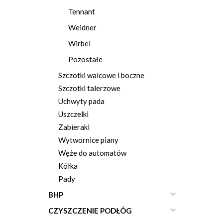
Tennant
Weidner
Wirbel
Pozostałe
Szczotki walcowe i boczne
Szczotki talerzowe
Uchwyty pada
Uszczelki
Zabieraki
Wytwornice piany
Węże do automatów
Kółka
Pady
BHP
CZYSZCZENIE PODŁÓG