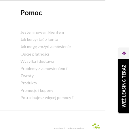
Pomoc
Jestem nowym klientem
Jak korzystać z konta
Jak mogę złożyć zamówienie
Opcje płatności
Wysyłka i dostawa
WEŹ LEASING TERAZ
Problemy z zamówieniem ?
Zwroty
Produkty
Promocje i kupony
Potrzebujesz więcej pomocy ?
Design i wykonanie: