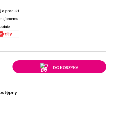
j o produkt
 znajomemu
opinię
.
DO KOSZYKA
ostępny
w