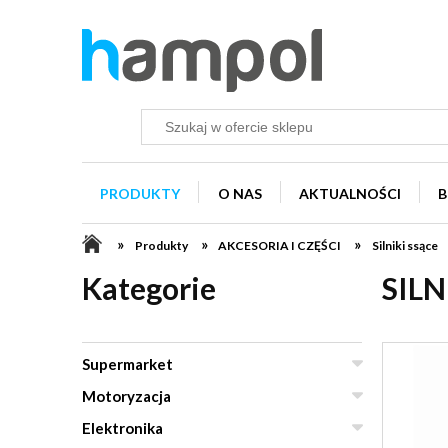
PRODUKTY
O NAS
AKTUALNOŚCI
B
»
»
»
Produkty
AKCESORIA I CZĘŚCI
Silniki ssące
Kategorie
SILN
Supermarket
Motoryzacja
Elektronika