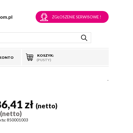
om.pl
ZGŁOSZENIE SERWISOWE !
KOSZYK:
 KONTO
(PUSTY)
-
86,41 zł
(netto)
(netto)
)
ktu:
850001003