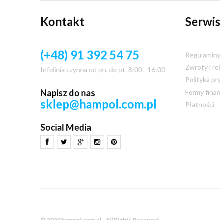
Kontakt
Serwis
(+48) 91 392 54 75
Regulamin
Zwroty i re
Infolinia czynna od pn. do pt. 8:00 - 16:00
Polityka pr
Napisz do nas
Formy fina
sklep@hampol.com.pl
Płatności
Social Media
© 2020 hampol.com.pl - All Rights Reserved.