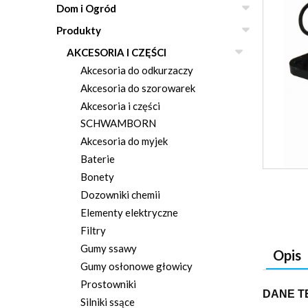
Dom i Ogród
Produkty
AKCESORIA I CZĘŚCI
Akcesoria do odkurzaczy
Akcesoria do szorowarek
Akcesoria i części
SCHWAMBORN
Akcesoria do myjek
Baterie
Bonety
Dozowniki chemii
Elementy elektryczne
Filtry
Gumy ssawy
Opis
Gumy osłonowe głowicy
Prostowniki
DANE T
Silniki ssące