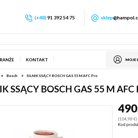
(+48)
91 392 54 75
sklep
@hampol.c
RANŻE
KONTAKT
MOJE
»
»
Bosch
SILNIK SSĄCY BOSCH GAS 55 M AFC Pro
IK SSĄCY BOSCH GAS 55 M AFC 
490
(104,98 €
Kod produ