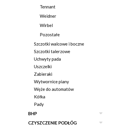
Tennant
Weidner
Wirbel
Pozostałe
Szczotki walcowe i boczne
Szczotki talerzowe
Uchwyty pada
Uszczelki
Zabieraki
Wytwornice piany
Węże do automatów
Kółka
Pady
BHP
CZYSZCZENIE PODŁÓG