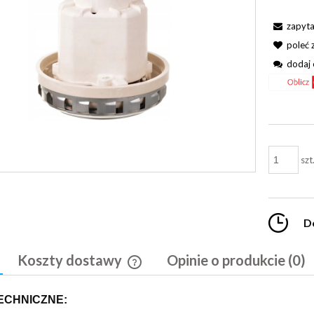
zapyta
poleć
dodaj 
szt
D
Koszty dostawy
Opinie o produkcie (0)
Cena nie zawiera ewentualnych kosztó
ECHNICZNE:
płatności