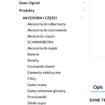
Dom i Ogród
Produkty
AKCESORIA I CZĘŚCI
Akcesoria do odkurzaczy
Akcesoria do szorowarek
Akcesoria i części
SCHWAMBORN
Akcesoria do myjek
Baterie
Bonety
Dozowniki chemii
Elementy elektryczne
Filtry
Gumy ssawy
Opis
Gumy osłonowe głowicy
Prostowniki
DANE T
Silniki ssące