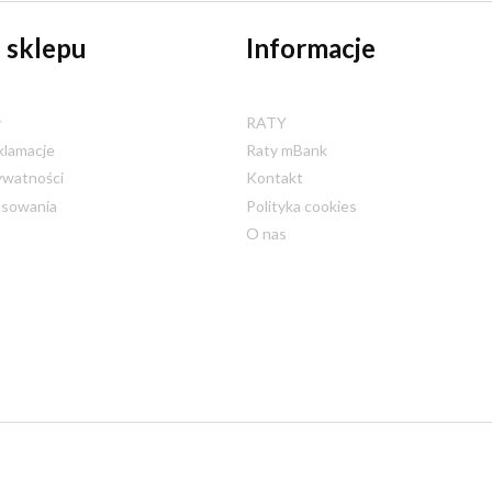
 sklepu
Informacje
y
RATY
klamacje
Raty mBank
ywatności
Kontakt
nsowania
Polityka cookies
O nas