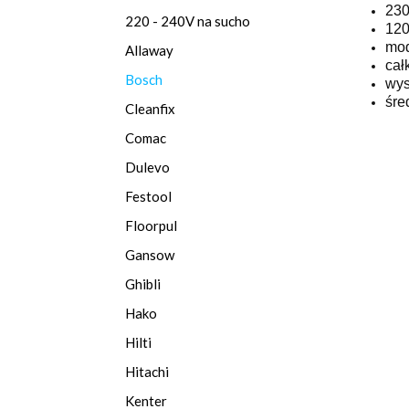
230
220 - 240V na sucho
120
mod
Allaway
cał
Bosch
wys
śre
Cleanfix
Comac
Dulevo
Festool
Floorpul
Gansow
Ghibli
Hako
Hilti
Hitachi
Kenter