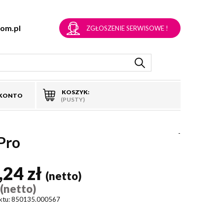
om.pl
ZGŁOSZENIE SERWISOWE !
KOSZYK:
 KONTO
(PUSTY)
-
Pro
,24 zł
(netto)
(netto)
)
ktu:
850135.000567