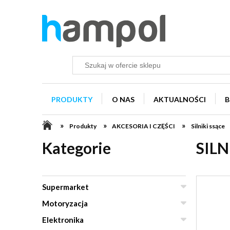
PRODUKTY
O NAS
AKTUALNOŚCI
B
»
»
»
Produkty
AKCESORIA I CZĘŚCI
Silniki ssące
Kategorie
SILN
Supermarket
Motoryzacja
Elektronika