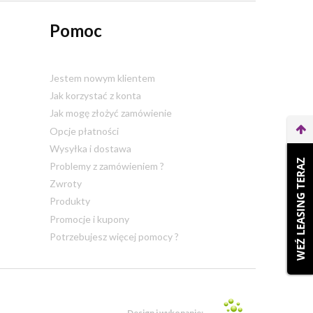
Pomoc
Jestem nowym klientem
Jak korzystać z konta
Jak mogę złożyć zamówienie
Opcje płatności
Wysyłka i dostawa
WEŹ LEASING TERAZ
Problemy z zamówieniem ?
Zwroty
Produkty
Promocje i kupony
Potrzebujesz więcej pomocy ?
Design i wykonanie: