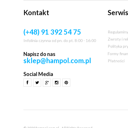
Kontakt
Serwis
(+48) 91 392 54 75
Regulamin
Zwroty i re
Infolinia czynna od pn. do pt. 8:00 - 16:00
Polityka pr
Napisz do nas
Formy fina
sklep@hampol.com.pl
Płatności
Social Media
© 2020 hampol.com.pl - All Rights Reserved.