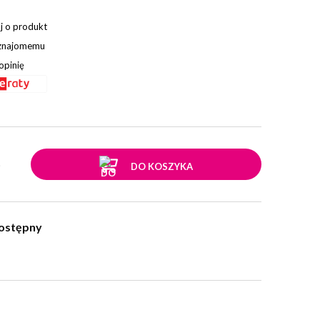
j o produkt
 znajomemu
opinię
.
DO KOSZYKA
ostępny
w