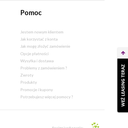
Pomoc
Jestem nowym klientem
Jak korzystać z konta
Jak mogę złożyć zamówienie
Opcje płatności
Wysyłka i dostawa
WEŹ LEASING TERAZ
Problemy z zamówieniem ?
Zwroty
Produkty
Promocje i kupony
Potrzebujesz więcej pomocy ?
Design i wykonanie: