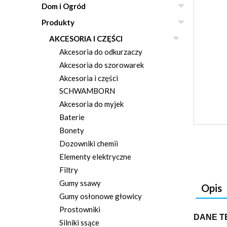
Dom i Ogród
Produkty
AKCESORIA I CZĘŚCI
Akcesoria do odkurzaczy
Akcesoria do szorowarek
Akcesoria i części
SCHWAMBORN
Akcesoria do myjek
Baterie
Bonety
Dozowniki chemii
Elementy elektryczne
Filtry
Gumy ssawy
Opis
Gumy osłonowe głowicy
Prostowniki
DANE T
Silniki ssące