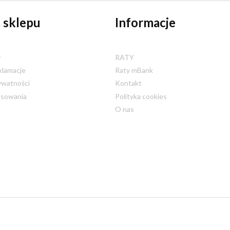
 sklepu
Informacje
y
RATY
klamacje
Raty mBank
ywatności
Kontakt
nsowania
Polityka cookies
O nas