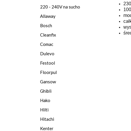
230
220 - 240V na sucho
100
mod
Allaway
cał
Bosch
wys
śre
Cleanfix
Comac
Dulevo
Festool
Floorpul
Gansow
Ghibli
Hako
Hilti
Hitachi
Kenter