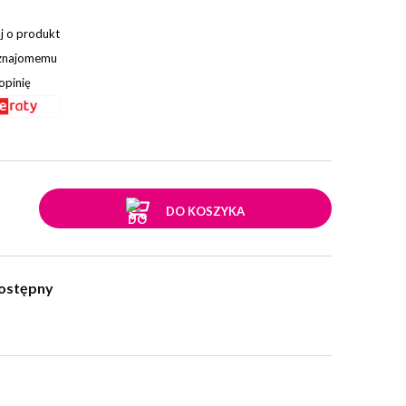
j o produkt
 znajomemu
opinię
.
DO KOSZYKA
ostępny
w