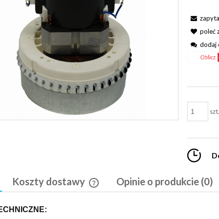
zapyta
poleć
dodaj 
szt
D
Koszty dostawy
Opinie o produkcie (0)
Cena nie zawiera ewentualnych kosztó
ECHNICZNE:
płatności