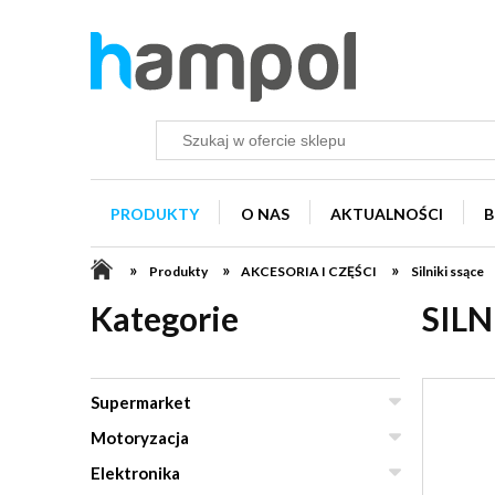
PRODUKTY
O NAS
AKTUALNOŚCI
B
»
»
»
Produkty
AKCESORIA I CZĘŚCI
Silniki ssące
Kategorie
SILN
Supermarket
Motoryzacja
Elektronika