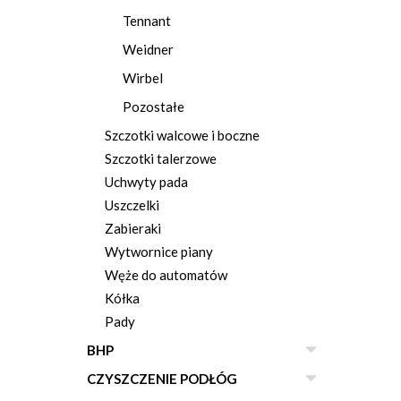
Tennant
Weidner
Wirbel
Pozostałe
Szczotki walcowe i boczne
Szczotki talerzowe
Uchwyty pada
Uszczelki
Zabieraki
Wytwornice piany
Węże do automatów
Kółka
Pady
BHP
CZYSZCZENIE PODŁÓG