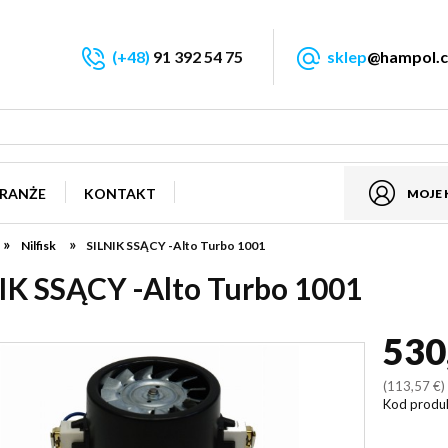
(+48)
91 392 54 75
sklep
@hampol.c
RANŻE
KONTAKT
MOJE
»
»
Nilfisk
SILNIK SSĄCY -Alto Turbo 1001
IK SSĄCY -Alto Turbo 1001
530
(113,57 €
Kod produ