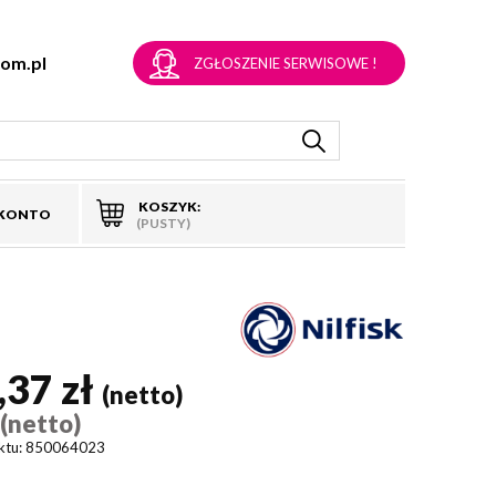
om.pl
ZGŁOSZENIE SERWISOWE !
KOSZYK:
 KONTO
(PUSTY)
,37 zł
(netto)
(netto)
)
ktu:
850064023