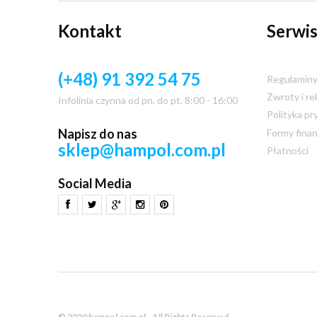
Kontakt
Serwis
(+48) 91 392 54 75
Regulamin
Zwroty i re
Infolinia czynna od pn. do pt. 8:00 - 16:00
Polityka pr
Napisz do nas
Formy fina
sklep@hampol.com.pl
Płatności
Social Media
© 2020 hampol.com.pl - All Rights Reserved.