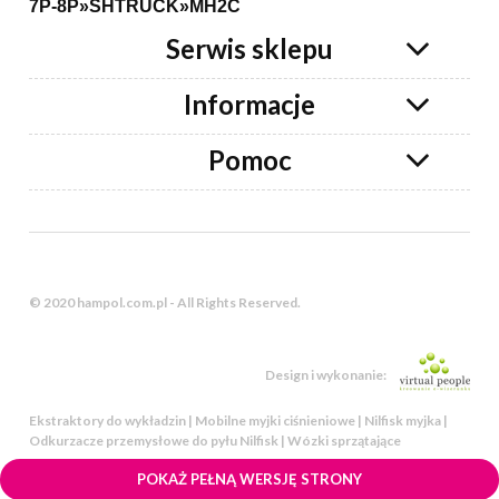
7P-8P»SHTRUCK»MH2C
Serwis sklepu
Informacje
Pomoc
© 2020 hampol.com.pl - All Rights Reserved.
Design i wykonanie:
Ekstraktory do wykładzin | Mobilne myjki ciśnieniowe | Nilfisk myjka |
Odkurzacze przemysłowe do pyłu Nilfisk | Wózki sprzątające
POKAŻ PEŁNĄ WERSJĘ STRONY