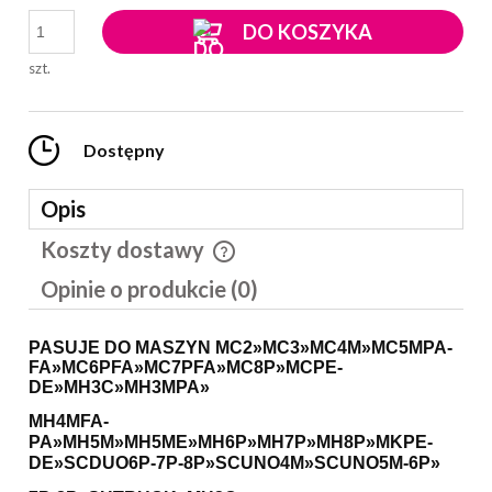
DO KOSZYKA
szt.
Dostępny
Opis
Koszty dostawy
Cena nie zawiera ewentualnych kosztów płatności
Opinie o produkcie (0)
PASUJE DO MASZYN MC2»MC3»MC4M»MC5MPA-
FA»MC6PFA»MC7PFA»MC8P»MCPE-
DE»MH3C»MH3MPA»
MH4MFA-
PA»MH5M»MH5ME»MH6P»MH7P»MH8P»MKPE-
DE»SCDUO6P-7P-8P»
SCUNO4M»SCUNO5M-6P»